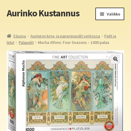
Aurinko Kustannus
Siirry
Siirry
Valikko
navigointiin
sisältöön
Etusivu
Etusivu
Auringon kirja- ja paperipuodit verkossa
Pelit ja
lelut
Palapelit
Mucha Alfons: Four Seasons – 1000 palaa
Yritys
In English
Yhteystiedot
Laajen
Aurinko Kustannus: kirjat
alemm
tason
Laajen
Auringon kirja- ja paperipuodit verkossa
valikko
alemm
tason
Media
valikko