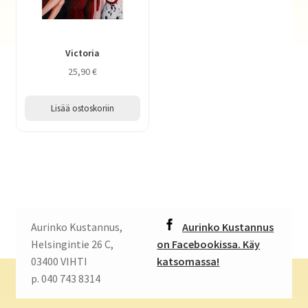
Victoria
25,90
€
Lisää ostoskoriin
Aurinko Kustannus,
Aurinko Kustannus
Helsingintie 26 C,
on Facebookissa. Käy
03400 VIHTI
katsomassa!
p. 040 743 8314