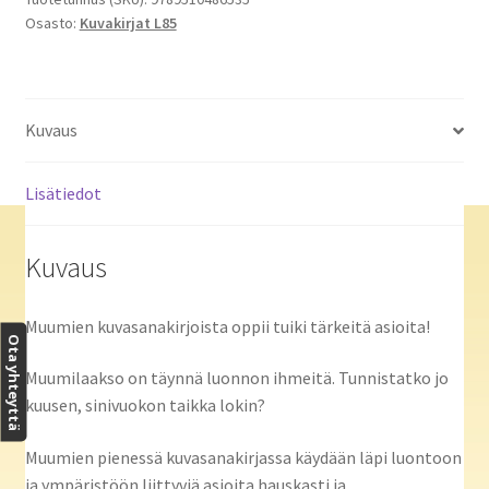
Osasto:
Kuvakirjat L85
Kuvaus
Lisätiedot
Kuvaus
Muumien kuvasanakirjoista oppii tuiki tärkeitä asioita!
Ota yhteyttä
Muumilaakso on täynnä luonnon ihmeitä. Tunnistatko jo
kuusen, sinivuokon taikka lokin?
Muumien pienessä kuvasanakirjassa käydään läpi luontoon
ja ympäristöön liittyviä asioita hauskasti ja