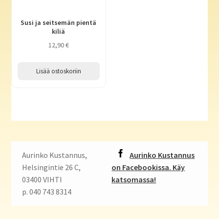
Susi ja seitsemän pientä
kiliä
12,90
€
Lisää ostoskoriin
Aurinko Kustannus,
Aurinko Kustannus
Helsingintie 26 C,
on Facebookissa. Käy
03400 VIHTI
katsomassa!
p. 040 743 8314