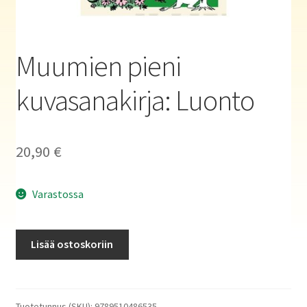
Haluatko kirjailijaksi?
Muumien pieni
kuvasanakirja: Luonto
20,90
€
Varastossa
Muumien
Lisää ostoskoriin
pieni
kuvasanakirja:
Luonto
määrä
Tuotetunnus (SKU):
9789510486535