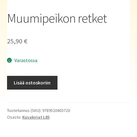
Haluatko kirjailijaksi?
Muumipeikon retket
25,90
€
Varastossa
Muumipeikon
Lisää ostoskoriin
retket
määrä
Tuotetunnus (SKU):
9789520403720
Osasto:
Kuvakirjat L85