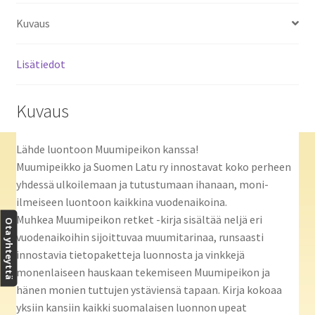
Kuvaus
Lisätiedot
Kuvaus
Lähde luontoon Muumipeikon kanssa!
Muumipeikko ja Suomen Latu ry innostavat koko perheen
yhdessä ulkoilemaan ja tutustumaan ihanaan, moni-
ilmeiseen luontoon kaikkina vuodenaikoina.
Muhkea Muumipeikon retket -kirja sisältää neljä eri
Ota yhteyttä
vuodenaikoihin sijoittuvaa muumitarinaa, runsaasti
innostavia tietopaketteja luonnosta ja vinkkejä
monenlaiseen hauskaan tekemiseen Muumipeikon ja
hänen monien tuttujen ystäviensä tapaan. Kirja kokoaa
yksiin kansiin kaikki suomalaisen luonnon upeat