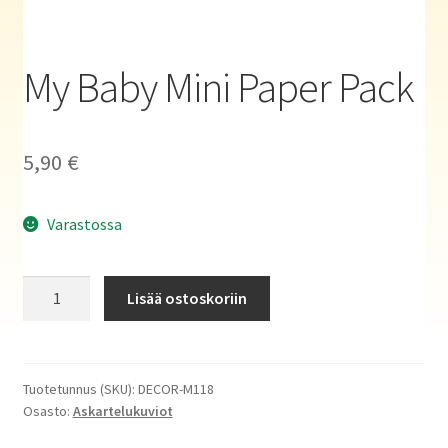
Haluatko kirjailijaksi?
My Baby Mini Paper Pack
5,90
€
Varastossa
My
Lisää ostoskoriin
Baby
Mini
Paper
Pack
Tuotetunnus (SKU):
DECOR-M118
Osasto:
Askartelukuviot
määrä