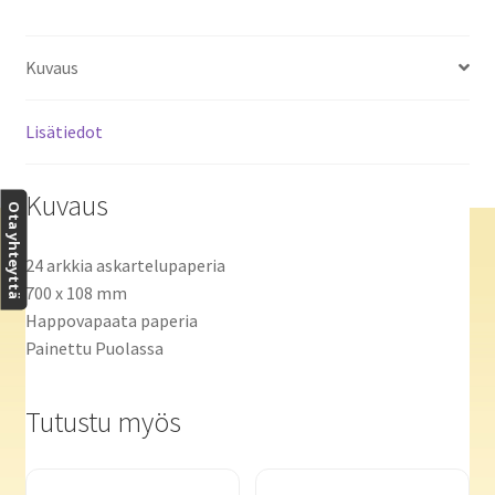
Kuvaus
Lisätiedot
Kuvaus
Ota yhteyttä
24 arkkia askartelupaperia
700 x 108 mm
Happovapaata paperia
Painettu Puolassa
Tutustu myös