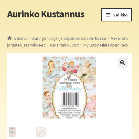
Aurinko Kustannus
Siirry
Siirry
Valikko
navigointiin
sisältöön
Etusivu
Etusivu
Auringon kirja- ja paperipuodit verkossa
Askartelu
ja taiteilijatarvikkeet
Askartelukuviot
My Baby Mini Paper Pack
Yritys
In English
Yhteystiedot
Laajen
Aurinko Kustannus: kirjat
alemm
tason
Laajen
Auringon kirja- ja paperipuodit verkossa
valikko
alemm
tason
Media
valikko