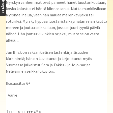
Ota yhteyttä
Myrskyn vanhemmat ovat panneet hänet luostarikouluun,
koska kalastus ei häntä kiinnostanut. Mutta munkiksikaan
Myrsky ei halua, vaan hän haluaa merenkävijäksi tai
soturiksi. Myrsky hyppää luostarista käymälän reiän kautta
mereen ja joutuu seikkailuun, jossa ei juuri tyyniä päiviä
nähdä. Hän joutuu viikinkien orjaksi, mutta se on vasta
alkua…
Jan Birck on saksankielisen lastenkirjallisuuden
kärkinimiä; hän on kuvittanut ja kirjoittanut myös
Suomessa julkaistut Sara ja Takku – ja Jojo-sarjat.
Nelivärinen seikkailukuvitus.
Ikäsuositus 6+
_Aarre_
Tutustu myös