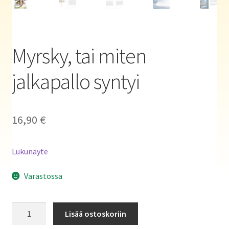
Haluatko kirjailijaksi?
Myrsky, tai miten
jalkapallo syntyi
16,90
€
Lukunäyte
Varastossa
Myrsky,
Lisää ostoskoriin
tai