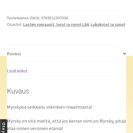
miten
jalkapallo
syntyi
Tuotetunnus (SKU):
9789522307026
Osastot:
Lasten romaanit, lorut ja runot L84
,
Lukukirjat ja runot
määrä
Kuvaus
Lisätiedot
Kuvaus
Myrskyisä seikkailu viikinkien maailmasta!
Myrsky on sitä mieltä, että jos kerran nimi on Myrsky, pitää
elää nimen veroinen elämä!