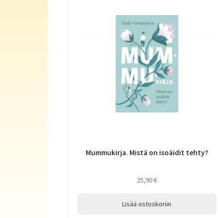
Mummukirja. Mistä on isoäidit tehty?
25,90
€
Lisää ostoskoriin