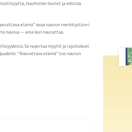
söllisyyttä, huuhtelee huolet ja edistää
aurattava elämä” avaa naurun merkitystä eri
ta naurua — aina kun naurattaa.
llisyydestä. Se nujertaa myytit ja rajoitukset
ajuudelle. “Naurattava elämä” tuo naurun