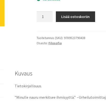
Naurattava
Lisää ostoskoriin
elämä
määrä
Tuotetunnus (SKU):
9789523790438
Osasto:
Filosofia
Kuvaus
Tietokirjallisuus.
”Minulle nauru merkitsee ihmisyyttä.” –Urheilutoimitta