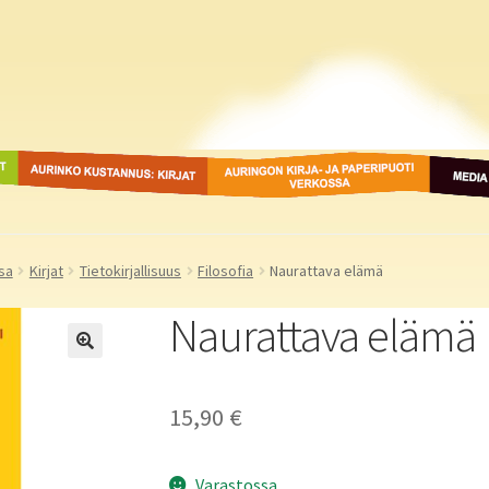
ot
Aurinko Kustannus: kirjat
Auringon kirja- ja
Media
paperipuodit verkossa
sa
Kirjat
Tietokirjallisuus
Filosofia
Naurattava elämä
Naurattava elämä
15,90
€
Varastossa