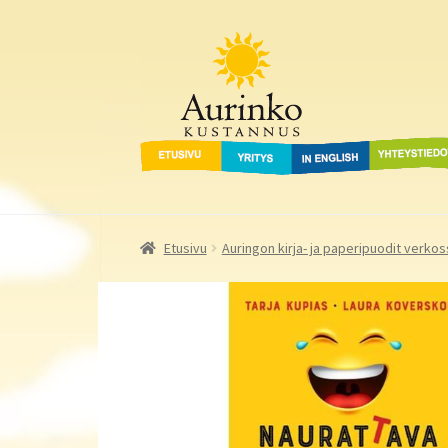
Aurinko Kustannus
Siirry
Siirry
navigointiin
sisältöön
Etusivu
Yritys
In English
Yhteystied
Etusivu
Auringon kirja- ja paperipuodit verkos