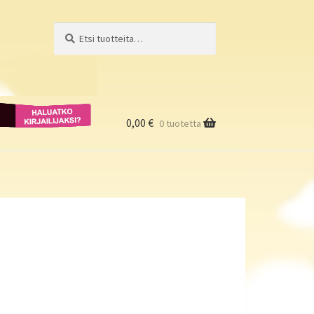
Etsi:
Haku
Haluatko
kirjailijaksi?
0,00
€
0 tuotetta