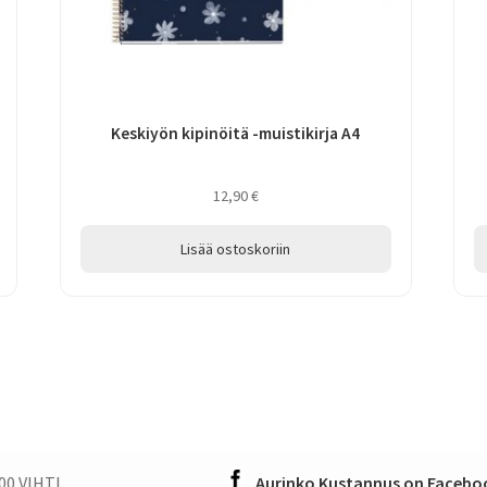
Keskiyön kipinöitä -muistikirja A4
12,90
€
Lisää ostoskoriin
00 VIHTI
Aurinko Kustannus on Faceboo