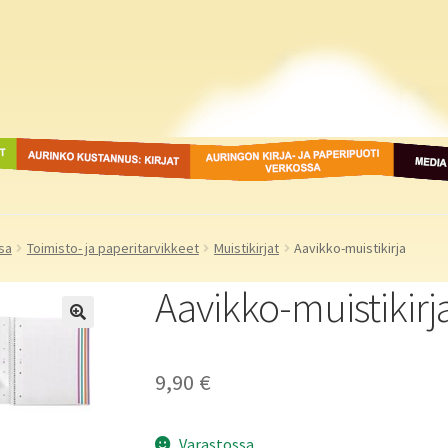
ot
Aurinko Kustannus: kirjat
Auringon kirja- ja
Media
paperipuodit verkossa
sa
Toimisto- ja paperitarvikkeet
Muistikirjat
Aavikko-muistikirja
Aavikko-muistikirj
9,90
€
Varastossa