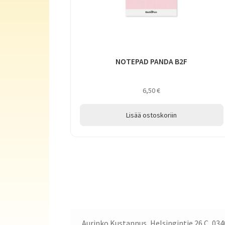
NOTEPAD PANDA B2F
6,50
€
Lisää ostoskoriin
Aurinko Kustannus, Helsingintie 26 C, 034