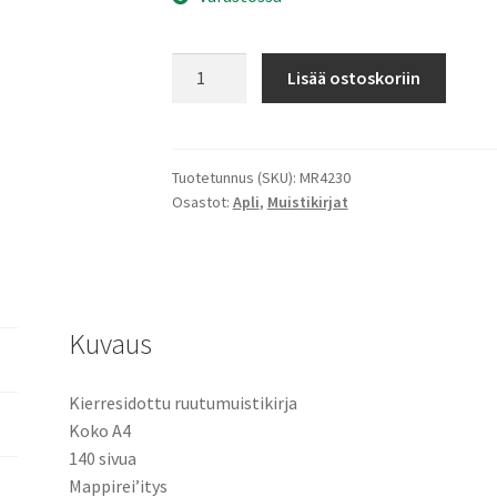
Aavikko-
Lisää ostoskoriin
muistikirja
määrä
Tuotetunnus (SKU):
MR4230
Osastot:
Apli
,
Muistikirjat
Kuvaus
Kierresidottu ruutumuistikirja
Koko A4
140 sivua
Mappirei’itys