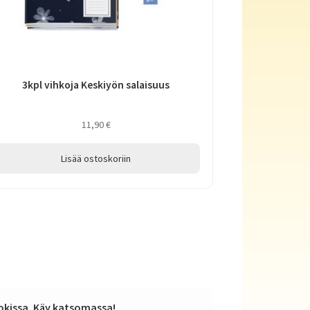
3kpl vihkoja Keskiyön salaisuus
11,90
€
Lisää ostoskoriin
kissa. Käy katsomassa!