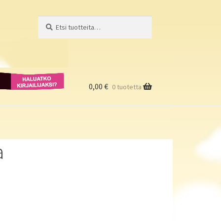
Etsi:
Haku
Haluatko
kirjailijaksi?
0,00
€
0 tuotetta
a