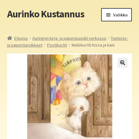
Aurinko Kustannus
Siirry
Siirry
Valikko
navigointiin
sisältöön
Etusivu
Etusivu
Auringon kirja- ja paperipuodit verkossa
Toimisto-
ja paperitarvikkeet
Postikortit
Neliökortti Kissa ja kani
Yritys
In English
Yhteystiedot
Laajen
Aurinko Kustannus: kirjat
alemm
tason
Laajen
Auringon kirja- ja paperipuodit verkossa
valikko
alemm
tason
Media
valikko