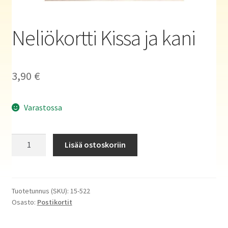
Haluatko kirjailijaksi?
Neliökortti Kissa ja kani
3,90
€
Varastossa
Neliökortti
Lisää ostoskoriin
Kissa
ja
kani
määrä
Tuotetunnus (SKU):
15-522
Osasto:
Postikortit