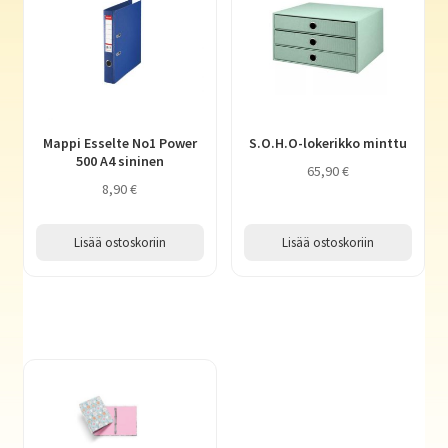
Mappi Esselte No1 Power
S.O.H.O-lokerikko minttu
500 A4 sininen
65,90
€
8,90
€
Lisää ostoskoriin
Lisää ostoskoriin