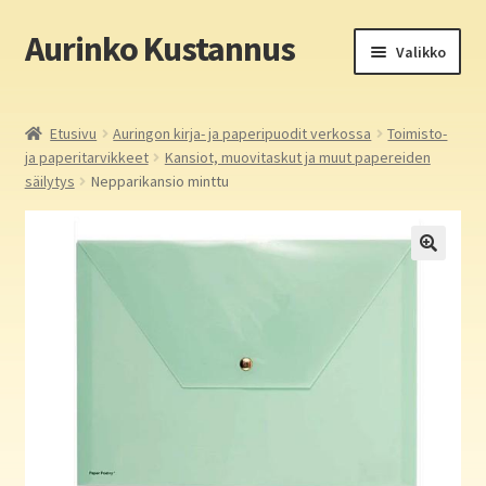
Aurinko Kustannus
Siirry
Siirry
Valikko
navigointiin
sisältöön
Etusivu
Etusivu
Auringon kirja- ja paperipuodit verkossa
Toimisto-
ja paperitarvikkeet
Kansiot, muovitaskut ja muut papereiden
Yritys
säilytys
Nepparikansio minttu
In English
Yhteystiedot
Laajen
Aurinko Kustannus: kirjat
alemm
tason
Laajen
Auringon kirja- ja paperipuodit verkossa
valikko
alemm
tason
Media
valikko