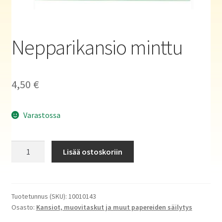
Haluatko kirjailijaksi?
Nepparikansio minttu
4,50
€
Varastossa
Nepparikansio
Lisää ostoskoriin
minttu
määrä
Tuotetunnus (SKU):
10010143
Osasto:
Kansiot, muovitaskut ja muut papereiden säilytys