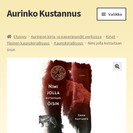
Aurinko Kustannus
Siirry
Siirry
Valikko
navigointiin
sisältöön
Etusivu
Etusivu
Auringon kirja- ja paperipuodit verkossa
Kirjat
Yleinen kaunokirjallisuus
Kaunokirjallisuus
Nimi jolla kutsutaan
Yritys
öisin
In English
Yhteystiedot
Laajen
Aurinko Kustannus: kirjat
alemm
tason
Laajen
Auringon kirja- ja paperipuodit verkossa
valikko
alemm
tason
Media
valikko