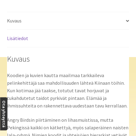
Kuvaus
Lisätiedot
Kuvaus
Koodien ja kuvien kautta maailmaa tarkkaileva
pelinkehittäjä saa mahdollisuuden lähteä Kiinaan töihin.
Kun kotimaa jää taakse, totutut tavat horjuvat ja
tukahdutetut taidot pyrkivät pintaan. Elämää ja
Ota yhteyttä
ihmissuhteita on rakennettava uudestaan tavu kerrallaan.
Angry Birdsin piirtäminen on lihasmuistissa, mutta
Pekingissä kaikki on kätkettyä, myös salaperäinen naisten
lala-ryhmä. Nimien koodit ja yhteisöjen hierarkiat vetävät