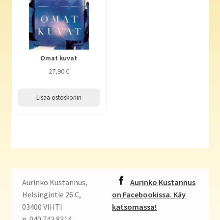
Omat kuvat
27,90
€
Lisää ostoskoriin
Aurinko Kustannus,
Aurinko Kustannus
Helsingintie 26 C,
on Facebookissa. Käy
03400 VIHTI
katsomassa!
p. 040 743 8314