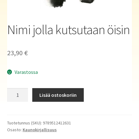
Haluatko kirjailijaksi?
Nimi jolla kutsutaan öisin
23,90
€
Varastossa
Nimi
Lisää ostoskoriin
jolla
kutsutaan
öisin
määrä
Tuotetunnus (SKU):
9789512412631
Osasto:
Kaunokirjallisuus