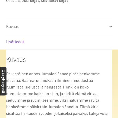
Osastot:
Arkki-kirjat
,
Kristilliset kirjat
Kuvaus
Lisätiedot
Kuvaus
Ota yhteyttä
Päivittäinen annos Jumalan Sanaa pitää henkemme
elävänä. Raamatun mukaan ihminen muodostuu
ruumiista, sielusta ja hengestä. Henki on koko
olemuksemme kaikkein sisin, ja sieltä elämä virtaa
sieluumme ja ruumiiseemme. Siksi haluamme ravita
henkeämme päivittäin Jumalan Sanalla. Tämä kirja
sisältää hartauden vuoden jokaiseksi päiväksi. Lukija voisi