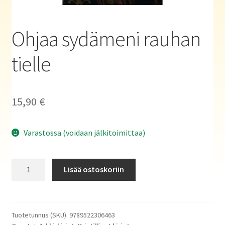
Haluatko kirjailijaksi?
Ohjaa sydämeni rauhan
tielle
15,90
€
Varastossa (voidaan jälkitoimittaa)
Ohjaa
Lisää ostoskoriin
sydämeni
rauhan
tielle
määrä
Tuotetunnus (SKU):
9789522306463