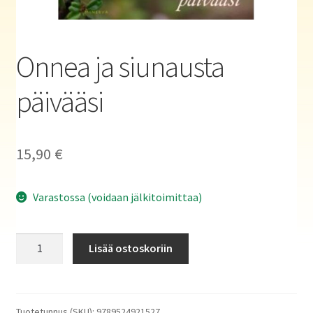
Haluatko kirjailijaksi?
Onnea ja siunausta
päivääsi
15,90
€
Varastossa (voidaan jälkitoimittaa)
Onnea
Lisää ostoskoriin
ja
siunausta
päivääsi
määrä
Tuotetunnus (SKU):
9789524921527