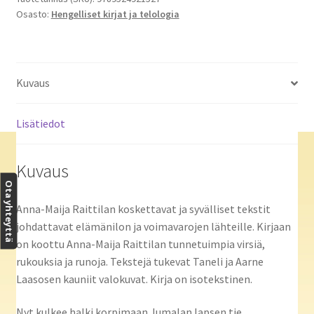
Osasto:
Hengelliset kirjat ja telologia
Kuvaus
Lisätiedot
Kuvaus
Ota yhteyttä
Anna-Maija Raittilan koskettavat ja syvälliset tekstit
johdattavat elämänilon ja voimavarojen lähteille. Kirjaan
on koottu Anna-Maija Raittilan tunnetuimpia virsiä,
rukouksia ja runoja. Tekstejä tukevat Taneli ja Aarne
Laasosen kauniit valokuvat. Kirja on isotekstinen.
Nyt kulkee halki korpimaan Jumalan lapsen tie,