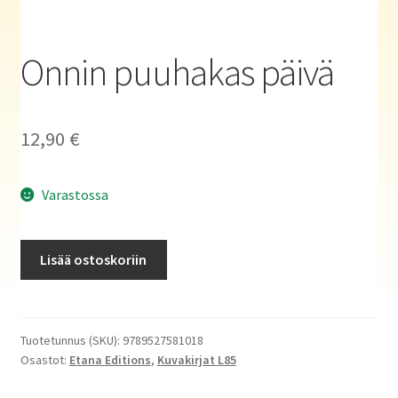
Haluatko kirjailijaksi?
Onnin puuhakas päivä
12,90
€
Varastossa
Onnin
Lisää ostoskoriin
puuhakas
päivä
määrä
Tuotetunnus (SKU):
9789527581018
Osastot:
Etana Editions
,
Kuvakirjat L85