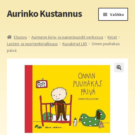
Aurinko Kustannus
Siirry
Siirry
Valikko
navigointiin
sisältöön
Etusivu
Etusivu
Auringon kirja- ja paperipuodit verkossa
Kirjat
Lasten- ja nuortenkirjallisuus
Kuvakirjat L85
Onnin puuhakas
Yritys
päivä
In English
Yhteystiedot
Laajen
Aurinko Kustannus: kirjat
alemm
tason
Laajen
Auringon kirja- ja paperipuodit verkossa
valikko
alemm
tason
Media
valikko