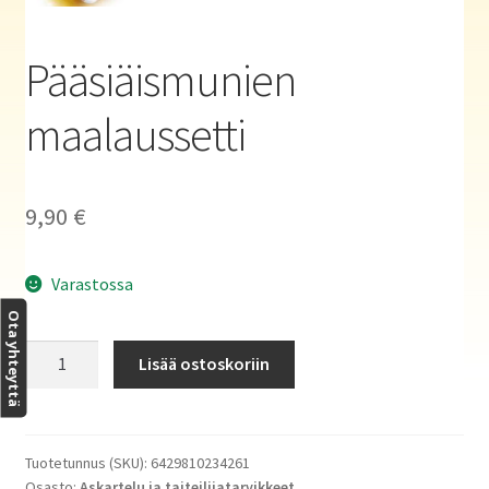
Haluatko kirjailijaksi?
Pääsiäismunien
maalaussetti
9,90
€
Varastossa
Ota yhteyttä
Pääsiäismunien
Lisää ostoskoriin
maalaussetti
määrä
Tuotetunnus (SKU):
6429810234261
Osasto:
Askartelu ja taiteilijatarvikkeet