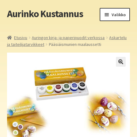
Aurinko Kustannus
Siirry
Siirry
Valikko
navigointiin
sisältöön
Etusivu
Etusivu
Auringon kirja- ja paperipuodit verkossa
Askartelu
ja taiteilijatarvikkeet
Pääsiäismunien maalaussetti
Yritys
In English
Yhteystiedot
Laajen
Aurinko Kustannus: kirjat
alemm
tason
Laajen
Auringon kirja- ja paperipuodit verkossa
valikko
alemm
tason
Media
valikko