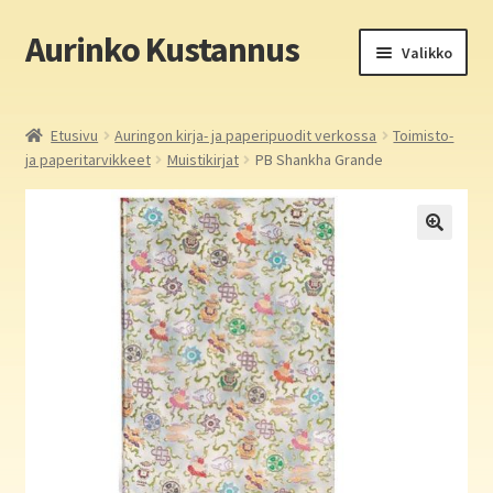
Aurinko Kustannus
Siirry
Siirry
Valikko
navigointiin
sisältöön
Etusivu
Etusivu
Auringon kirja- ja paperipuodit verkossa
Toimisto-
ja paperitarvikkeet
Muistikirjat
PB Shankha Grande
Yritys
In English
Yhteystiedot
Laajen
Aurinko Kustannus: kirjat
alemm
tason
Laajen
Auringon kirja- ja paperipuodit verkossa
valikko
alemm
tason
Media
valikko