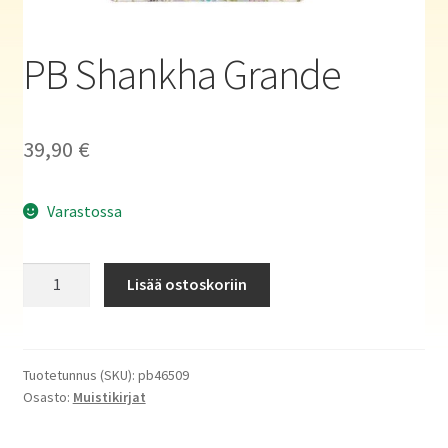
Haluatko kirjailijaksi?
PB Shankha Grande
39,90
€
Varastossa
PB
Lisää ostoskoriin
Shankha
Grande
määrä
Tuotetunnus (SKU):
pb46509
Osasto:
Muistikirjat