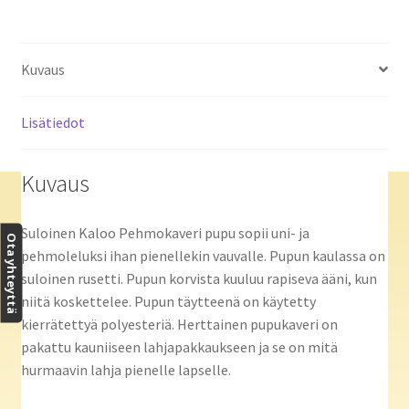
Kuvaus
Lisätiedot
Kuvaus
Suloinen Kaloo Pehmokaveri pupu sopii uni- ja
Ota yhteyttä
pehmoleluksi ihan pienellekin vauvalle. Pupun kaulassa on
suloinen rusetti. Pupun korvista kuuluu rapiseva ääni, kun
niitä koskettelee. Pupun täytteenä on käytetty
kierrätettyä polyesteriä. Herttainen pupukaveri on
pakattu kauniiseen lahjapakkaukseen ja se on mitä
hurmaavin lahja pienelle lapselle.