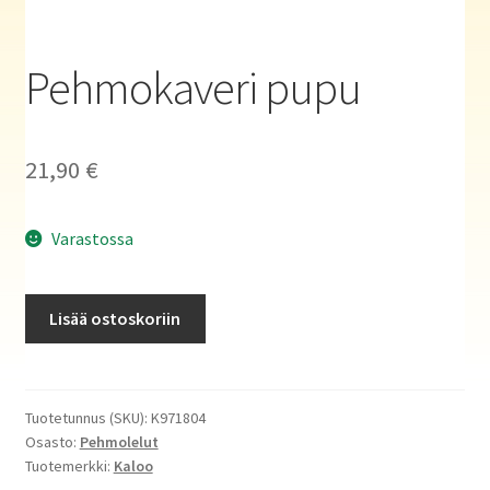
Haluatko kirjailijaksi?
Pehmokaveri pupu
21,90
€
Varastossa
Pehmokaveri
Lisää ostoskoriin
pupu
määrä
Tuotetunnus (SKU):
K971804
Osasto:
Pehmolelut
Tuotemerkki:
Kaloo