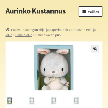
Aurinko Kustannus
Siirry
Siirry
Valikko
navigointiin
sisältöön
Etusivu
Etusivu
Auringon kirja- ja paperipuodit verkossa
Pelit ja
lelut
Pehmolelut
Pehmokaveri pupu
Yritys
In English
Yhteystiedot
Laajen
Aurinko Kustannus: kirjat
alemm
tason
Laajen
Auringon kirja- ja paperipuodit verkossa
valikko
alemm
tason
Media
valikko