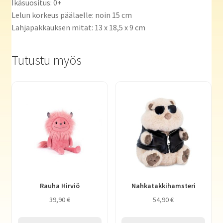
Ikäsuositus: 0+
Lelun korkeus päälaelle: noin 15 cm
Lahjapakkauksen mitat: 13 x 18,5 x 9 cm
Tutustu myös
Rauha Hirviö
Nahkatakkihamsteri
39,90
€
54,90
€