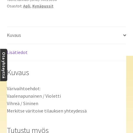
Osastot:
Apli
,
Kynäpussit
Kuvaus
Lisätiedot
Ota yhteyttä
Kuvaus
Värivaihtoehdot:
Vaalenapunainen / Violetti
Vihreä / Sininen
Merkitse väritoive tilauksen yhteydessä
Tutustu myös