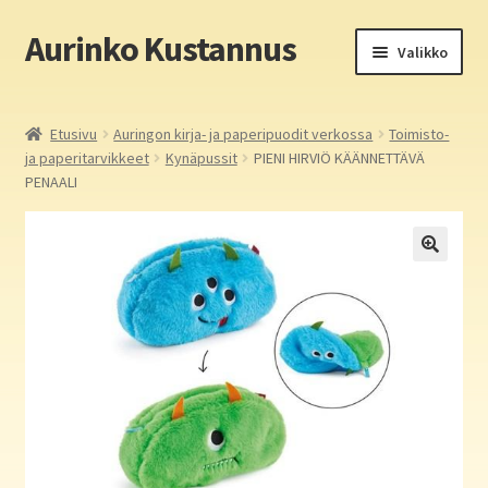
Aurinko Kustannus
Siirry
Siirry
Valikko
navigointiin
sisältöön
Etusivu
Etusivu
Auringon kirja- ja paperipuodit verkossa
Toimisto-
ja paperitarvikkeet
Kynäpussit
PIENI HIRVIÖ KÄÄNNETTÄVÄ
Yritys
PENAALI
In English
Yhteystiedot
Laajen
Aurinko Kustannus: kirjat
alemm
tason
Laajen
Auringon kirja- ja paperipuodit verkossa
valikko
alemm
tason
Media
valikko