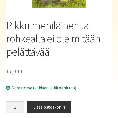
Haluatko kirjailijaksi?
Pikku mehiläinen tai
rohkealla ei ole mitään
pelättävää
17,90
€
Varastossa (voidaan jälkitoimittaa)
Pikku
Lisää ostoskoriin
mehiläinen
tai