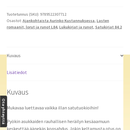
rohkealla
ei
Tuotetunnus (SKU):
9789522307712
Osastot:
Ajankohtaista Aurinko Kustannuksessa
,
Lasten
ole
romaanit, lorut ja runot L84
,
Lukukirjat ja runot
,
Satukirjat 84.2
mitään
pelättävää
määrä
Kuvaus
Lisätiedot
Kuvaus
Ota yhteyttä
Mukavaa luettavaa vaikka illan satutuokioihin!
Pyökin asukkaiden rauhallisen heräilyn kesäaamuun
keskeyttää äänekäs kopsahdus. Jokin keltamusta otus on