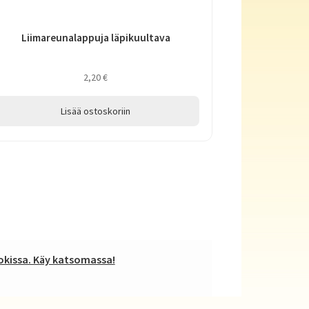
Liimareunalappuja läpikuultava
2,20
€
Lisää ostoskoriin
kissa. Käy katsomassa!