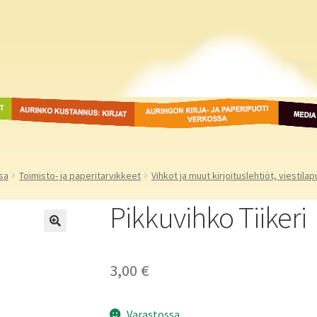
ot
Aurinko Kustannus: kirjat
Auringon kirja- ja
Media
paperipuodit verkossa
sa
Toimisto- ja paperitarvikkeet
Vihkot ja muut kirjoituslehtiöt, viestilap
Pikkuvihko Tiikeri
3,00
€
Varastossa