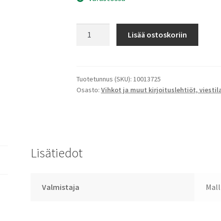
Pikkuvihko
Lisää ostoskoriin
Tiikeri
määrä
Tuotetunnus (SKU):
10013725
Osasto:
Vihkot ja muut kirjoituslehtiöt, viesti
Lisätiedot
Valmistaja
Mall