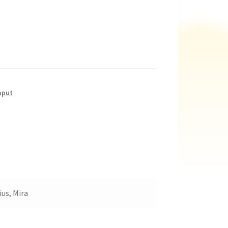
laput
ius, Mira