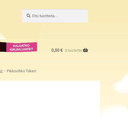
Etsi:
Haku
Haluatko
kirjailijaksi?
0,00
€
0 tuotetta
ut
Pikkuvihko Tiikeri