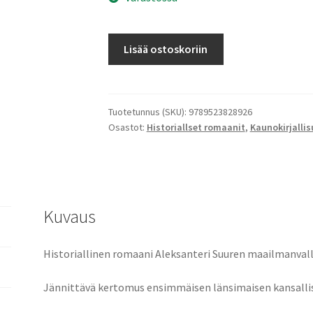
Pohjoinen
Lisää ostoskoriin
tanssi
määrä
Tuotetunnus (SKU):
9789523828926
Osastot:
Historiallset romaanit
,
Kaunokirjalli
Kuvaus
Historiallinen romaani Aleksanteri Suuren maailmanval
Jännittävä kertomus ensimmäisen länsimaisen kansallis