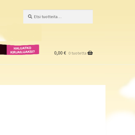
Etsi:
Haku
Haluatko
kirjailijaksi?
0,00
€
0 tuotetta