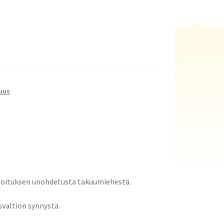
suus
loituksen unohdetusta takuumiehestä.
valtion synnystä.