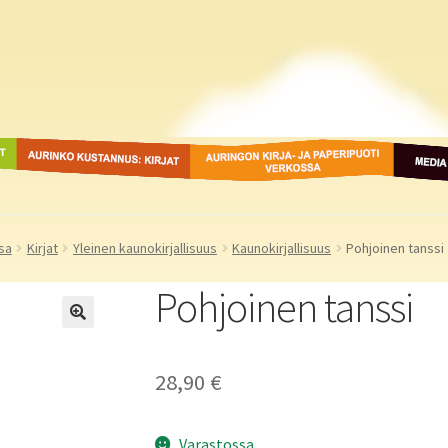
ot
Aurinko Kustannus: kirjat
Auringon kirja- ja
Media
paperipuodit verkossa
sa
Kirjat
Yleinen kaunokirjallisuus
Kaunokirjallisuus
Pohjoinen tanssi
Pohjoinen tanssi
28,90
€
Varastossa