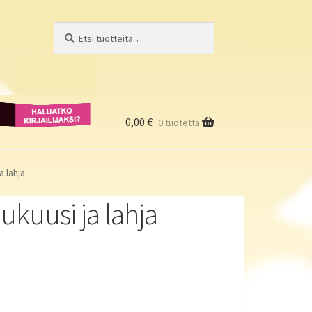
Etsi:
Haku
Haluatko
kirjailijaksi?
0,00
€
0 tuotetta
a lahja
ukuusi ja lahja