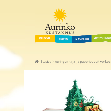
Aurinko Kustannus
Siirry
Siirry
navigointiin
sisältöön
Etusivu
Yritys
In English
Yhteystied
Etusivu
Auringon kirja- ja paperipuodit verkos