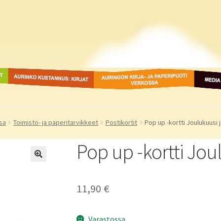
ot
Aurinko Kustannus: kirjat
Auringon kirja- ja
Media
paperipuodit verkossa
sa
Toimisto- ja paperitarvikkeet
Postikortit
Pop up -kortti Joulukuusi j
Pop up -kortti Joul
11,90
€
Varastossa