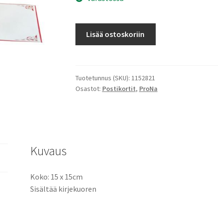
Pop
Lisää ostoskoriin
up
-
kortti
Joulukuusi
Tuotetunnus (SKU):
1152821
Osastot:
Postikortit
,
ProNa
ja
lahja
määrä
Kuvaus
Koko: 15 x 15cm
Sisältää kirjekuoren