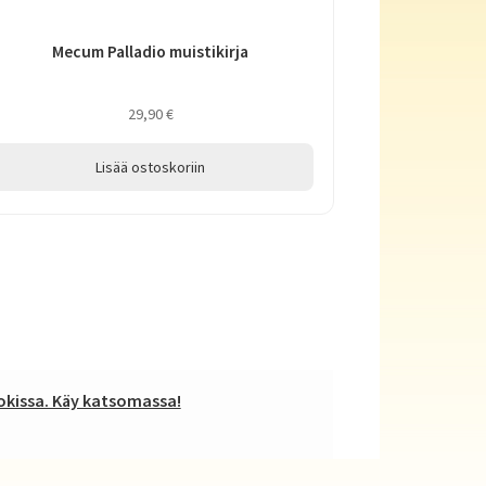
Mecum Palladio muistikirja
29,90
€
Lisää ostoskoriin
kissa. Käy katsomassa!