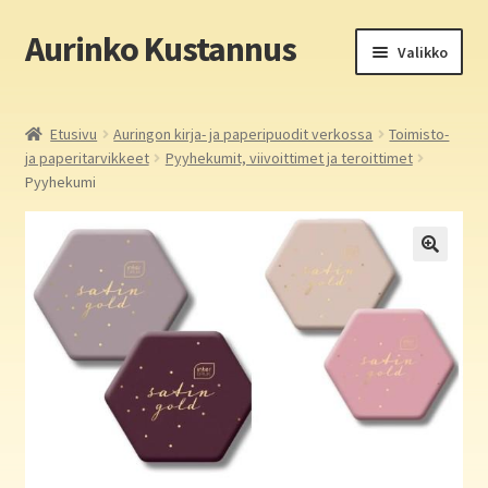
Aurinko Kustannus
Siirry
Siirry
Valikko
navigointiin
sisältöön
Etusivu
Etusivu
Auringon kirja- ja paperipuodit verkossa
Toimisto-
ja paperitarvikkeet
Pyyhekumit, viivoittimet ja teroittimet
Yritys
Pyyhekumi
In English
Yhteystiedot
Laajen
Aurinko Kustannus: kirjat
alemm
tason
Laajen
Auringon kirja- ja paperipuodit verkossa
valikko
alemm
tason
Media
valikko