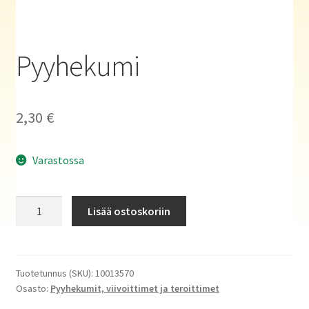
Haluatko kirjailijaksi?
Pyyhekumi
2,30
€
Varastossa
Pyyhekumi
Lisää ostoskoriin
määrä
Tuotetunnus (SKU):
10013570
Osasto:
Pyyhekumit, viivoittimet ja teroittimet