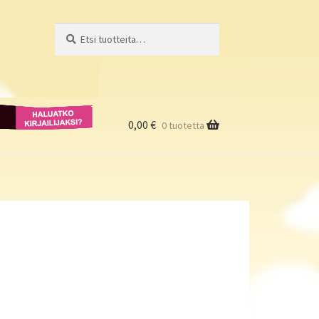
Etsi:
Haku
Haluatko
kirjailijaksi?
0,00
€
0 tuotetta