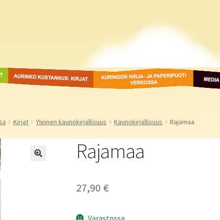
ot
Aurinko Kustannus: kirjat
Auringon kirja- ja
Media
paperipuodit verkossa
sa
Kirjat
Yleinen kaunokirjallisuus
Kaunokirjallisuus
Rajamaa
Rajamaa
27,90
€
Varastossa