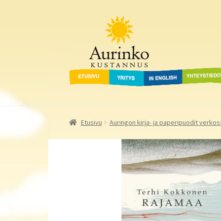
Aurinko Kustannus
Siirry
Siirry
navigointiin
sisältöön
Etusivu
Yritys
In English
Yhteystied
Etusivu
Auringon kirja- ja paperipuodit verkos