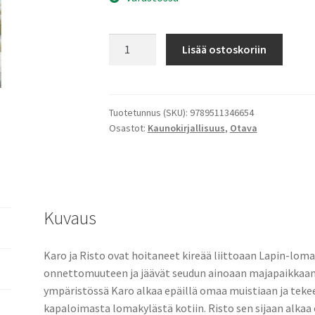
Rajamaa
Lisää ostoskoriin
määrä
Tuotetunnus (SKU):
9789511346654
Osastot:
Kaunokirjallisuus
,
Otava
Kuvaus
Karo ja Risto ovat hoitaneet kireää liittoaan Lapin-loma
onnettomuuteen ja jäävät seudun ainoaan majapaikkaan
ympäristössä Karo alkaa epäillä omaa muistiaan ja tek
kapaloimasta lomakylästä kotiin. Risto sen sijaan alkaa o