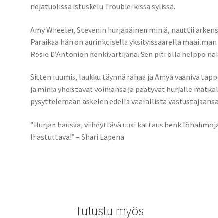
nojatuolissa istuskelu Trouble-kissa sylissä.
Amy Wheeler, Stevenin hurjapäinen miniä, nauttii arkens
Paraikaa hän on aurinkoisella yksityissaarella maailman 
Rosie D’Antonion henkivartijana. Sen piti olla helppo na
Sitten ruumis, laukku täynnä rahaa ja Amya vaaniva tap
ja miniä yhdistävät voimansa ja päätyvät hurjalle matk
pysyttelemään askelen edellä vaarallista vastustajaans
”Hurjan hauska, viihdyttävä uusi kattaus henkilöhahmoj
Ihastuttava!” – Shari Lapena
Tutustu myös