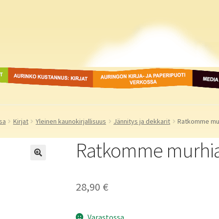
ot
Aurinko Kustannus: kirjat
Auringon kirja- ja
Media
paperipuodit verkossa
sa
Kirjat
Yleinen kaunokirjallisuus
Jännitys ja dekkarit
Ratkomme mu
Ratkomme murhi
28,90
€
Varastossa