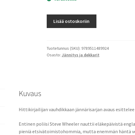
Ratkomme
Lisää ostoskoriin
murhia
määrä
Tuotetunnus (SKU):
9789511489924
Osasto:
Jännitys ja dekkarit
Kuvaus
Hittikirjailijan vauhdikkaan jännärisarjan avaus esittele
Entinen poliisi Steve Wheeler nauttii eläkepäivistä engl
pieniä etsivätoimistohommia, mutta enemmän häntä vetä