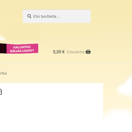
Etsi:
Haku
Haluatko
kirjailijaksi?
0,00
€
0 tuotetta
rhia
a