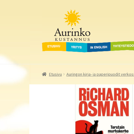
Aurinko Kustannus
Siirry
Siirry
navigointiin
sisältöön
Etusivu
Yritys
In English
Yhteystied
Etusivu
Auringon kirja- ja paperipuodit verkos