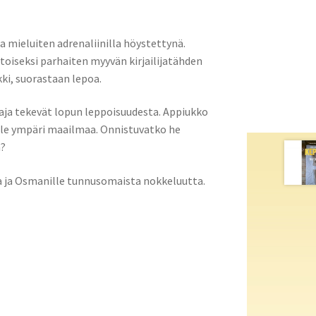
a mieluiten adrenaliinilla höystettynä.
toiseksi parhaiten myyvän kirjailijatähden
kki, suorastaan lepoa.
paja tekevät lopun leppoisuudesta. Appiukko
alle ympäri maailmaa. Onnistuvatko he
a?
a ja Osmanille tunnusomaista nokkeluutta.