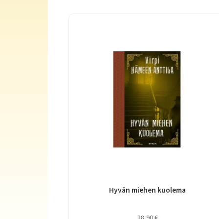
Hyvän miehen kuolema
28,90
€