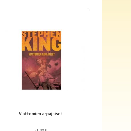
Viattomien arpajaiset
31,90
€