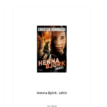
Henna Björk: Jahti
26,90
€