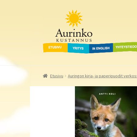
Aurinko Kustannus
Siirry
Siirry
navigointiin
sisältöön
Etusivu
Yritys
In English
Yhteystied
Etusivu
Auringon kirja- ja paperipuodit verkos