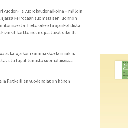
ri vuoden- ja vuorokaudenaikoina – milloin
Kirjassa kerrotaan suomalaisen luonnon
aihtumisesta. Tieto oikeista ajankohdista
tkivinkit karttoineen opastavat oikeille
erhosia, kaloja kuin sammakkoeläimiäkin.
kuttavista tapahtumista suomalaisessa
ja ja Retkeilijän vuodenajat on hänen