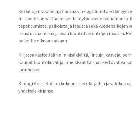
Retkeilijän vuodenajat antaa vinkkejä luontoretkeilyyn e
missäkin kannattaa retkeillä löytääkseen haluamansa. 
tapahtumista, paikoista ja lajeista sekä vuodenaikojen v
rikastuttaa retkiä ja lisää luontohavaintojen määrää. Re
paikoille oikeaan aikaan.
Kirjassa käsitellään niin nisäkkäitä, lintuja, kasveja, p
Kauniit luontokuvat ja ilmeikkäät tarinat kertovat vai
luonnossa.
Biologi Antti Koli on kokenut tietokirjailija ja valokuvaa
yhdeksäs kirjansa.