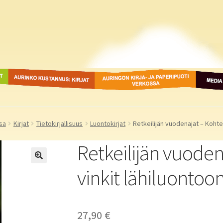
ot
Aurinko Kustannus: kirjat
Auringon kirja- ja
Media
paperipuodit verkossa
sa
Kirjat
Tietokirjallisuus
Luontokirjat
Retkeilijän vuodenajat – Kohtee
Retkeilijän vuoden
vinkit lähiluontoo
27,90
€