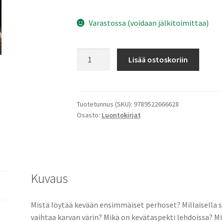
Varastossa (voidaan jälkitoimittaa)
Retkeilijän
Lisää ostoskoriin
vuodenajat
-
Kohteet
ja
Tuotetunnus (SKU):
9789522666628
Osasto:
Luontokirjat
vinkit
lähiluontoon
määrä
Kuvaus
Mistä löytää kevään ensimmäiset perhoset? Millaisella 
vaihtaa karvan värin? Mikä on kevätaspekti lehdoissa? 