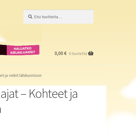
Etsi:
Haku
Haluatko
kirjailijaksi?
0,00
€
0 tuotetta
t ja vinkit lähiluontoon
ajat – Kohteet ja
n