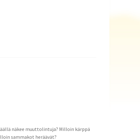
säällä näkee muuttolintuja? Milloin kärppä
Milloin sammakot heräävät?