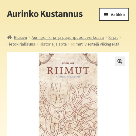
Aurinko Kustannus
Siirry
Siirry
Valikko
navigointiin
sisältöön
Etusivu
Etusivu
Auringon kirja- ja paperipuodit verkossa
Kirjat
Tietokirjallisuus
Historia ja sota
Riimut. Viestejä viikingeiltä
Yritys
In English
Yhteystiedot
Laajen
Aurinko Kustannus: kirjat
alemm
tason
Laajen
Auringon kirja- ja paperipuodit verkossa
valikko
alemm
tason
Media
valikko