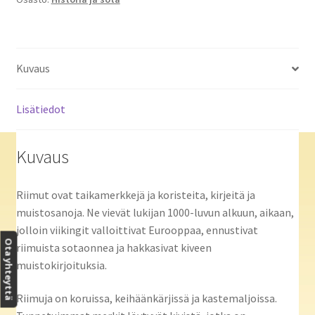
Kuvaus
Lisätiedot
Kuvaus
Riimut ovat taikamerkkejä ja koristeita, kirjeitä ja
muistosanoja. Ne vievät lukijan 1000-luvun alkuun, aikaan,
jolloin viikingit valloittivat Eurooppaa, ennustivat
Ota yhteyttä
riimuista sotaonnea ja hakkasivat kiveen
muistokirjoituksia.
Riimuja on koruissa, keihäänkärjissä ja kastemaljoissa.