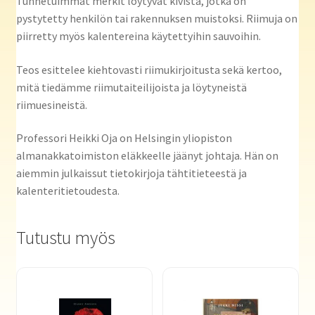
Tunnetuimmat merkit löytyvät kivistä, jotka on
pystytetty henkilön tai rakennuksen muistoksi. Riimuja on
piirretty myös kalentereina käytettyihin sauvoihin.
Teos esittelee kiehtovasti riimukirjoitusta sekä kertoo,
mitä tiedämme riimutaiteilijoista ja löytyneistä
riimuesineistä.
Professori Heikki Oja on Helsingin yliopiston
almanakkatoimiston eläkkeelle jäänyt johtaja. Hän on
aiemmin julkaissut tietokirjoja tähtitieteestä ja
kalenteritietoudesta.
Tutustu myös