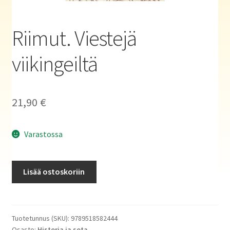
Haluatko kirjailijaksi?
Riimut. Viestejä
viikingeiltä
21,90
€
Varastossa
Riimut.
Lisää ostoskoriin
Viestejä
viikingeiltä
määrä
Tuotetunnus (SKU):
9789518582444
Osasto:
Historia ja sota