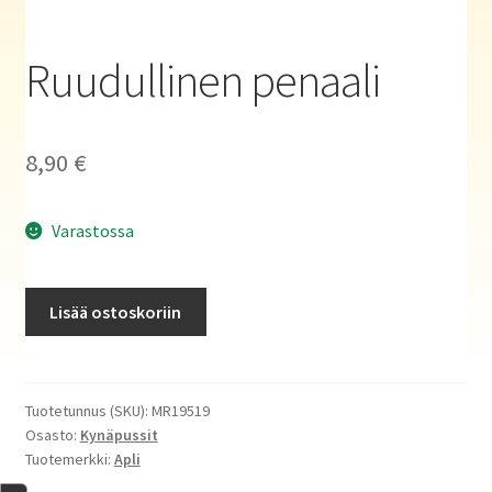
Haluatko kirjailijaksi?
Ruudullinen penaali
8,90
€
Varastossa
Ruudullinen
Lisää ostoskoriin
penaali
määrä
Tuotetunnus (SKU):
MR19519
Osasto:
Kynäpussit
Tuotemerkki:
Apli