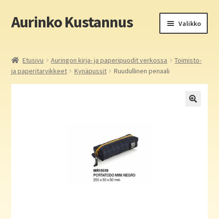
Aurinko Kustannus
Siirry
Siirry
Valikko
navigointiin
sisältöön
Etusivu
Etusivu
Auringon kirja- ja paperipuodit verkossa
Toimisto-
ja paperitarvikkeet
Kynäpussit
Ruudullinen penaali
Yritys
In English
Yhteystiedot
Laajen
Aurinko Kustannus: kirjat
alemm
tason
Laajen
Auringon kirja- ja paperipuodit verkossa
valikko
alemm
tason
Media
valikko