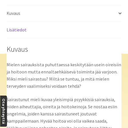
Kuvaus
Lisätiedot
Kuvaus
Mielen sairauksista puhuttaessa keskitytään usein oireisiin
ja hoitoon mutta ennaltaehkäisevä toiminta jää varjoon.
Miksi mieli sairastuu? Miltä se tuntuu, ja mitä mielen
terveyden vaalimiseksi voidaan tehdä?
Sairastunut mieli kuvaa yleisimpiä psyykkisiä sairauksia,
Ota yhteyttä
niiden aiheuttajia, oireita ja hoitokeinoja. Se nostaa esiin
ongelmia, joiden kanssa sairastuneet joutuvat
kamppailemaan. Hyvää hoitoa voi olla vaikea saada,