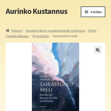
Aurinko Kustannus
Siirry
Siirry
Valikko
navigointiin
sisältöön
Etusivu
Etusivu
Auringon kirja- ja paperipuodit verkossa
Kirjat
Tietokirjallisuus
Psykologia
Sairastunut mieli
Yritys
In English
Yhteystiedot
Laajen
Aurinko Kustannus: kirjat
alemm
tason
Laajen
Auringon kirja- ja paperipuodit verkossa
valikko
alemm
tason
Media
valikko