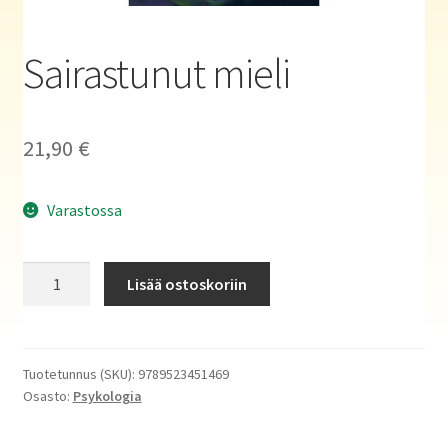
Haluatko kirjailijaksi?
Sairastunut mieli
21,90
€
Varastossa
Sairastunut
Lisää ostoskoriin
mieli
määrä
Tuotetunnus (SKU):
9789523451469
Osasto:
Psykologia