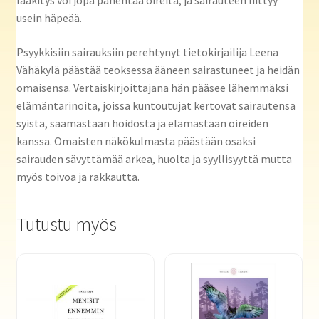
lääkitys voi jopa pahentaa oireita, ja sairauteen liittyy
usein häpeää.
Psyykkisiin sairauksiin perehtynyt tietokirjailija Leena
Vähäkylä päästää teoksessa ääneen sairastuneet ja heidän
omaisensa. Vertaiskirjoittajana hän pääsee lähemmäksi
elämäntarinoita, joissa kuntoutujat kertovat sairautensa
syistä, saamastaan hoidosta ja elämästään oireiden
kanssa. Omaisten näkökulmasta päästään osaksi
sairauden sävyttämää arkea, huolta ja syyllisyyttä mutta
myös toivoa ja rakkautta.
Tutustu myös