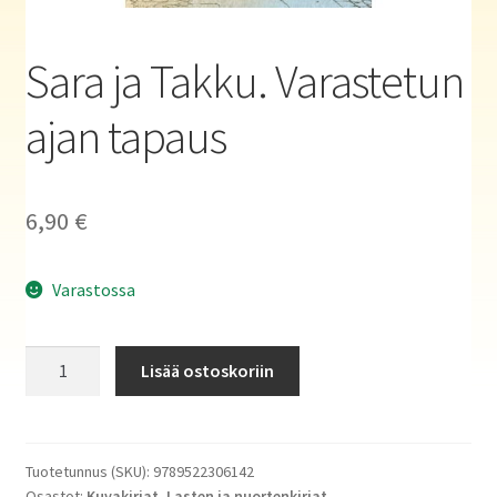
Haluatko kirjailijaksi?
Sara ja Takku. Varastetun
ajan tapaus
6,90
€
Varastossa
Sara
Lisää ostoskoriin
ja
Takku.
Varastetun
ajan
Tuotetunnus (SKU):
9789522306142
Osastot:
Kuvakirjat
,
Lasten ja nuortenkirjat