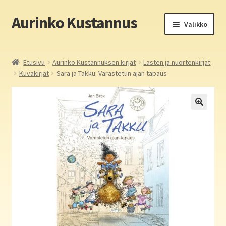
Aurinko Kustannus
Siirry
Siirry
Valikko
navigointiin
sisältöön
Etusivu
Etusivu
Aurinko Kustannuksen kirjat
Lasten ja nuortenkirjat
Kuvakirjat
Sara ja Takku. Varastetun ajan tapaus
Yritys
In English
Yhteystiedot
Laajen
Aurinko Kustannus: kirjat
alemm
tason
Laajen
Auringon kirja- ja paperipuodit verkossa
valikko
alemm
tason
Media
valikko