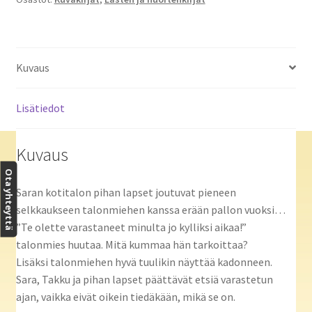
tapaus
määrä
Kuvaus
Lisätiedot
Kuvaus
Ota yhteyttä
Saran kotitalon pihan lapset joutuvat pieneen
selkkaukseen talonmiehen kanssa erään pallon vuoksi…
”Te olette varastaneet minulta jo kylliksi aikaa!”
talonmies huutaa. Mitä kummaa hän tarkoittaa?
Lisäksi talonmiehen hyvä tuulikin näyttää kadonneen.
Sara, Takku ja pihan lapset päättävät etsiä varastetun
ajan, vaikka eivät oikein tiedäkään, mikä se on.