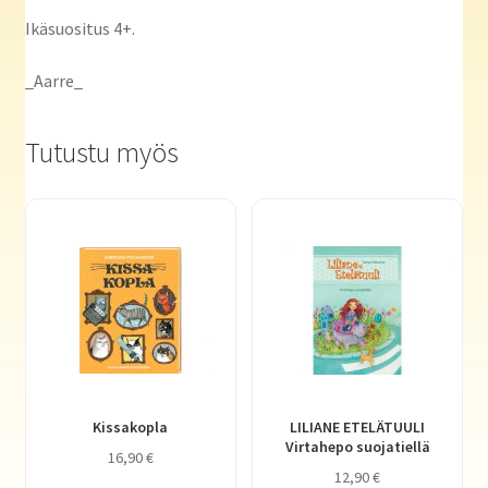
Ikäsuositus 4+.
_Aarre_
Tutustu myös
Kissakopla
LILIANE ETELÄTUULI
Virtahepo suojatiellä
16,90
€
12,90
€