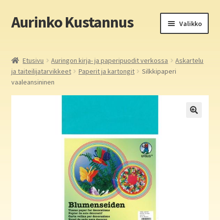
Aurinko Kustannus
Siirry
Siirry
Valikko
navigointiin
sisältöön
Etusivu
Etusivu
Auringon kirja- ja paperipuodit verkossa
Askartelu
ja taiteilijatarvikkeet
Paperit ja kartongit
Silkkipaperi
Yritys
vaaleansininen
In English
Yhteystiedot
Laajen
Aurinko Kustannus: kirjat
alemm
tason
Laajen
Auringon kirja- ja paperipuodit verkossa
valikko
alemm
tason
Media
valikko