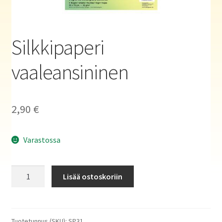
Haluatko kirjailijaksi?
Silkkipaperi
vaaleansininen
2,90
€
Varastossa
Silkkipaperi
Lisää ostoskoriin
vaaleansininen
määrä
Tuotetunnus (SKU):
SP31