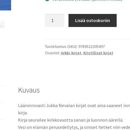
Sinisiä
Lisää ostoskoriin
hetkiä
määrä
Tuotetunnus (SKU):
9789522305497
Osastot:
Arkki-kirjat
,
Kristilliset kirjat
Kuvaus
Lääninrovasti Jukka Nevalan kirjat ovat aina saaneet in
kirja.
Kirja seurailee kirkkovuotta sanan ja luonnon äärellä.
Vesi on elämän perusedellytys, ja siniset hetket niin ve