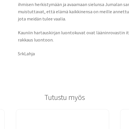
ihmisen herkistymään ja avaamaan sielunsa Jumalan sanal
muistuttavat, että elämä kaikkinensa on meille annettu la
jota meidän tulee vaalia.
Kauniin hartauskirjan luontokuvat ovat lääninrovastin it
rakkaus luontoon.
SrkLahja
Tutustu myös