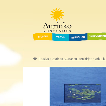
Aurinko Kustannus
Siirry
Siirry
navigointiin
sisältöön
Etusivu
Yritys
In English
Yhteystied
Etusivu
Aurinko Kustannuksen kirjat
Arkki-ki