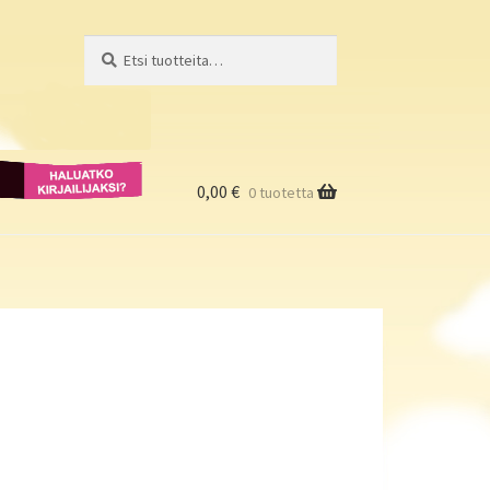
Etsi:
Haku
Haluatko
kirjailijaksi?
0,00
€
0 tuotetta