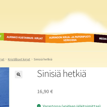
ot
Aurinko Kustannus: kirjat
Auringon kirja- ja
Media
paperipuodit verkossa
rjat
Kristilliset kirjat
Sinisiä hetkiä
Sinisiä hetkiä
16,90
€
Varastossa (voidaan jälkitoimittaa)