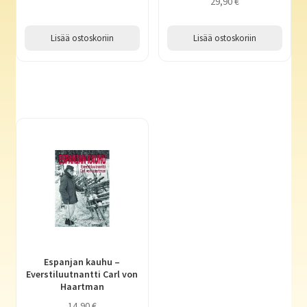
29,90
€
Lisää ostoskoriin
Lisää ostoskoriin
Espanjan kauhu –
Everstiluutnantti Carl von
Haartman
14,90
€