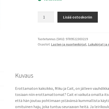
Takeshiten
Lisää ostoskoriin
kintereillä
II
Sirppipyörre
määrä
Tuotetunnus (SKU):
9789522303219
Osastot:
Lasten ja nuortenkirjat
,
Lukukirjat ja 
Kuvaus
Erottamaton kaksikko, Miku ja Cait, on jälleen vauhdikka
tosiaan niin erottamattomat? Cait ei vaikuta omalta itse
että hän joutuu pohtimaan ystävänsä kummallista käytös
omituinen haju, joka tuntuu seuraavan heitä. Ja leirikoul