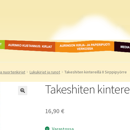
ot
Aurinko Kustannus: kirjat
Auringon kirja- ja
Media
paperipuodit verkossa
ja nuortenkirjat
Lukukirjat ja runot
Takeshiten kintereillä II Sirppipyörre
Takeshiten kinterei
16,90
€
Varastossa