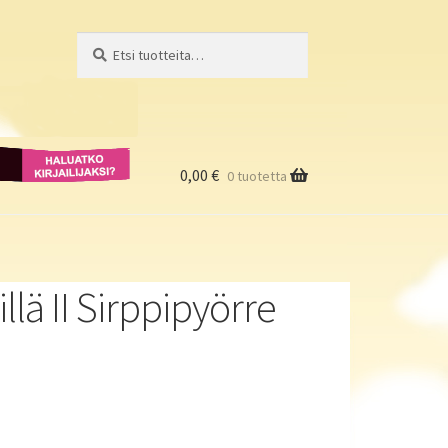
Etsi:
Haku
Haluatko
kirjailijaksi?
0,00
€
0 tuotetta
llä II Sirppipyörre