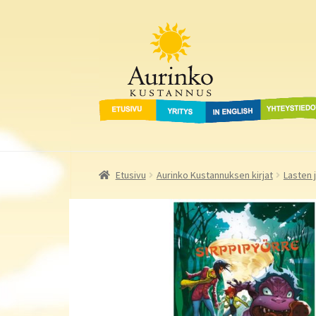
Aurinko Kustannus
Siirry
Siirry
navigointiin
sisältöön
Etusivu
Yritys
In English
Yhteystied
Etusivu
Aurinko Kustannuksen kirjat
Lasten 