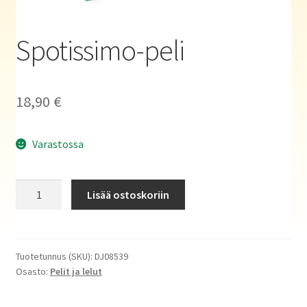
Haluatko kirjailijaksi?
Spotissimo-peli
18,90
€
Varastossa
Spotissimo-
Lisää ostoskoriin
peli
määrä
Tuotetunnus (SKU):
DJ08539
Osasto:
Pelit ja lelut