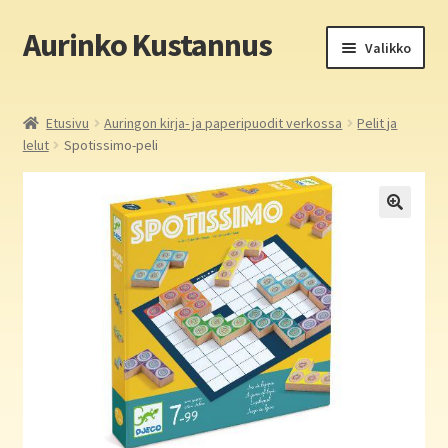
Aurinko Kustannus
Siirry
Siirry
Valikko
navigointiin
sisältöön
Etusivu
Etusivu
Auringon kirja- ja paperipuodit verkossa
Pelit ja
lelut
Spotissimo-peli
Yritys
In English
Yhteystiedot
Laajen
Aurinko Kustannus: kirjat
alemm
tason
Laajen
Auringon kirja- ja paperipuodit verkossa
valikko
alemm
tason
Media
valikko