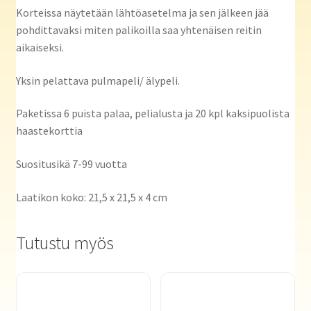
Korteissa näytetään lähtöasetelma ja sen jälkeen jää
pohdittavaksi miten palikoilla saa yhtenäisen reitin
aikaiseksi.
Yksin pelattava pulmapeli/ älypeli.
Paketissa 6 puista palaa, pelialusta ja 20 kpl kaksipuolista
haastekorttia
Suositusikä 7-99 vuotta
Laatikon koko: 21,5 x 21,5 x 4 cm
Tutustu myös