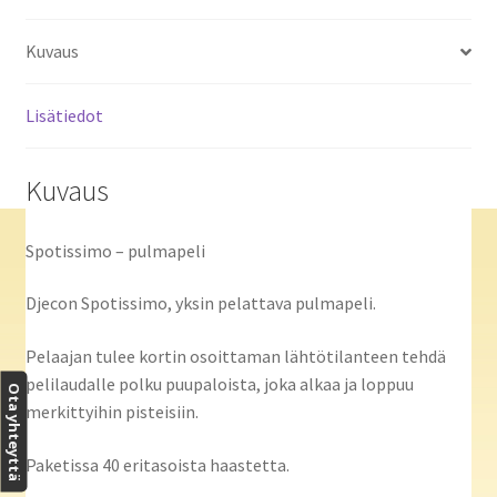
Kuvaus
Lisätiedot
Kuvaus
Spotissimo – pulmapeli
Djecon Spotissimo, yksin pelattava pulmapeli.
Pelaajan tulee kortin osoittaman lähtötilanteen tehdä
pelilaudalle polku puupaloista, joka alkaa ja loppuu
Ota yhteyttä
merkittyihin pisteisiin.
Paketissa 40 eritasoista haastetta.