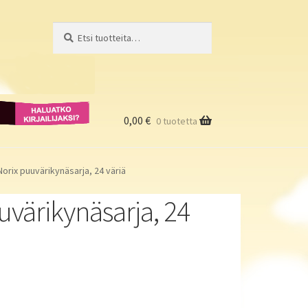
Etsi:
Haku
Haluatko
kirjailijaksi?
0,00
€
0 tuotetta
Norix puuvärikynäsarja, 24 väriä
uvärikynäsarja, 24