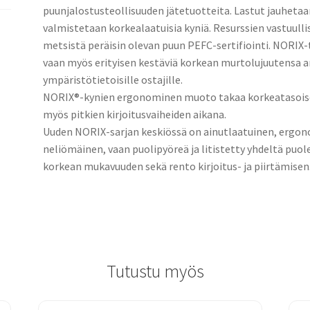
puunjalostusteollisuuden jätetuotteita. Lastut jauhetaa
valmistetaan korkealaatuisia kyniä. Resurssien vastuulli
metsistä peräisin olevan puun PEFC-sertifiointi. NORIX-t
vaan myös erityisen kestäviä korkean murtolujuutensa ans
ympäristötietoisille ostajille.
NORIX®-kynien ergonominen muoto takaa korkeatasoise
myös pitkien kirjoitusvaiheiden aikana.
Uuden NORIX-sarjan keskiössä on ainutlaatuinen, ergon
neliömäinen, vaan puolipyöreä ja litistetty yhdeltä pu
korkean mukavuuden sekä rento kirjoitus- ja piirtämisen
Tutustu myös