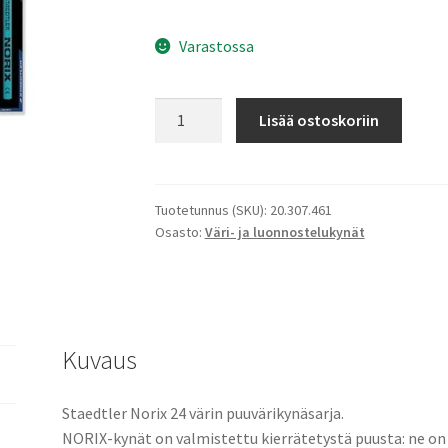
Varastossa
Staedtler
Lisää ostoskoriin
Norix
puuvärikynäsarja,
24
väriä
Tuotetunnus (SKU):
20.307.461
Osasto:
Väri- ja luonnostelukynät
määrä
Kuvaus
Staedtler Norix 24 värin puuvärikynäsarja.
NORIX-kynät on valmistettu kierrätetystä puusta: ne on 