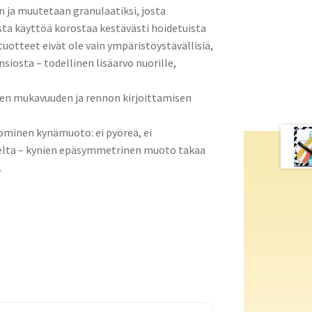
n ja muutetaan granulaatiksi, josta
sta käyttöä korostaa kestävästi hoidetuista
uotteet eivät ole vain ympäristöystävällisiä,
iosta – todellinen lisäarvo nuorille,
n mukavuuden ja rennon kirjoittamisen
ominen kynämuoto: ei pyöreä, ei
olelta – kynien epäsymmetrinen muoto takaa
.