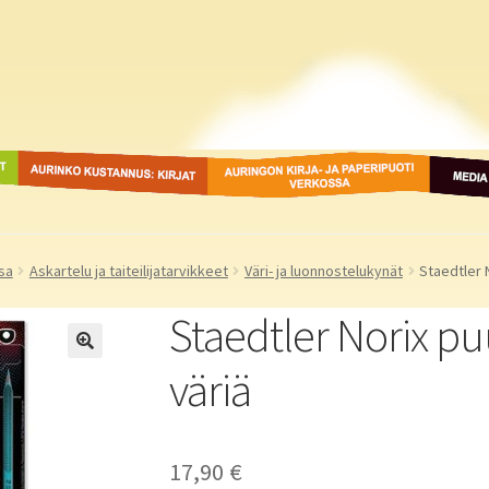
ot
Aurinko Kustannus: kirjat
Auringon kirja- ja
Media
paperipuodit verkossa
sa
Askartelu ja taiteilijatarvikkeet
Väri- ja luonnostelukynät
Staedtler 
Staedtler Norix pu
väriä
17,90
€