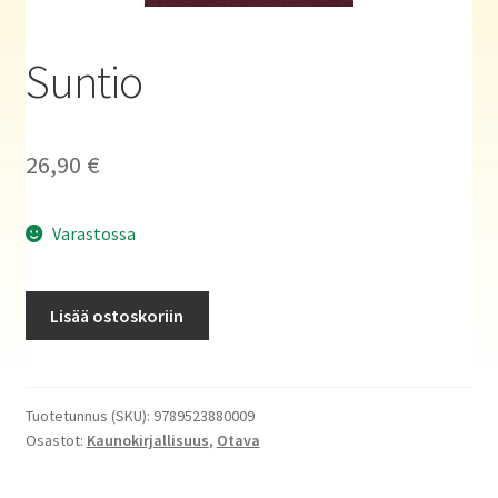
Haluatko kirjailijaksi?
Suntio
26,90
€
Varastossa
Suntio
Lisää ostoskoriin
määrä
Tuotetunnus (SKU):
9789523880009
Osastot:
Kaunokirjallisuus
,
Otava