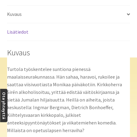
Kuvaus
Lisätiedot
Kuvaus
Turtola työskentelee suntiona pienessä
maalaisseurakunnassa. Hän sahaa, haravoi, rukoilee ja
saattaa viisivuotiasta Monikaa päiväkotiin. Kirkkoherra
Sirén alkoholisoituu, yrittää edistää väitöskirjaansa ja
Ota yhteyttä
sietää Jumalan hiljaisuutta. Heillä on aiheita, joista
keskustella: Ingmar Bergman, Dietrich Bonhoeffer,
Kiihtelysvaaran kirkkopalo, julkiset
anteeksipyyntönäytökset ja viikatemiehen komedia.
Millaista on opetuslapsen herraviha?