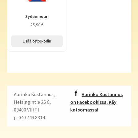
Sydänmuuri
25,90
€
Lisää ostoskoriin
Aurinko Kustannus,
Aurinko Kustannus
Helsingintie 26 C,
on Facebookissa. Käy
03400 VIHTI
katsomassa!
p. 040 743 8314