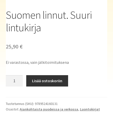
Haluatko kirjailijaksi?
Suomen linnut. Suuri
lintukirja
25,90
€
Ei varastossa, vain jälkitoimituksena
Suomen
Lisää ostoskoriin
linnut.
Suuri
lintukirja
määrä
Tuotetunnus (SKU):
9789524160131
Osastot:
Ajankohtaista puodeissa ja verkossa
,
Luontokirjat