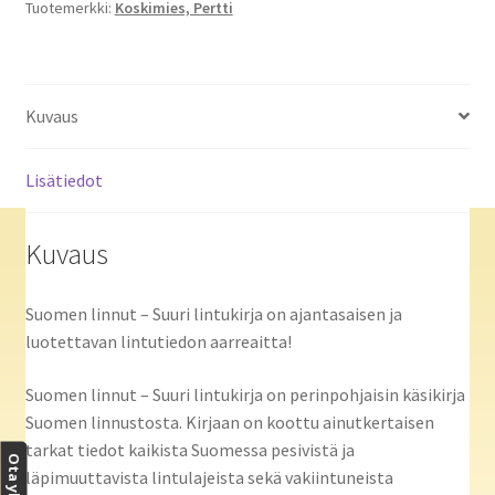
Tuotemerkki:
Koskimies, Pertti
Kuvaus
Lisätiedot
Kuvaus
Suomen linnut – Suuri lintukirja on ajantasaisen ja
luotettavan lintutiedon aarreaitta!
Suomen linnut – Suuri lintukirja on perinpohjaisin käsikirja
Suomen linnustosta. Kirjaan on koottu ainutkertaisen
tarkat tiedot kaikista Suomessa pesivistä ja
läpimuuttavista lintulajeista sekä vakiintuneista