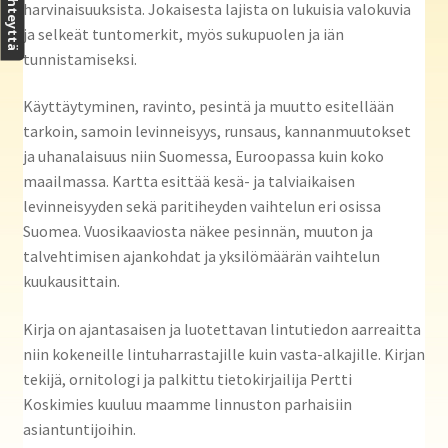
Ota yhteyttä
harvinaisuuksista. Jokaisesta lajista on lukuisia valokuvia
ja selkeät tuntomerkit, myös sukupuolen ja iän
tunnistamiseksi.
Käyttäytyminen, ravinto, pesintä ja muutto esitellään
tarkoin, samoin levinneisyys, runsaus, kannanmuutokset
ja uhanalaisuus niin Suomessa, Euroopassa kuin koko
maailmassa. Kartta esittää kesä- ja talviaikaisen
levinneisyyden sekä paritiheyden vaihtelun eri osissa
Suomea. Vuosikaaviosta näkee pesinnän, muuton ja
talvehtimisen ajankohdat ja yksilömäärän vaihtelun
kuukausittain.
Kirja on ajantasaisen ja luotettavan lintutiedon aarreaitta
niin kokeneille lintuharrastajille kuin vasta-alkajille. Kirjan
tekijä, ornitologi ja palkittu tietokirjailija Pertti
Koskimies kuuluu maamme linnuston parhaisiin
asiantuntijoihin.