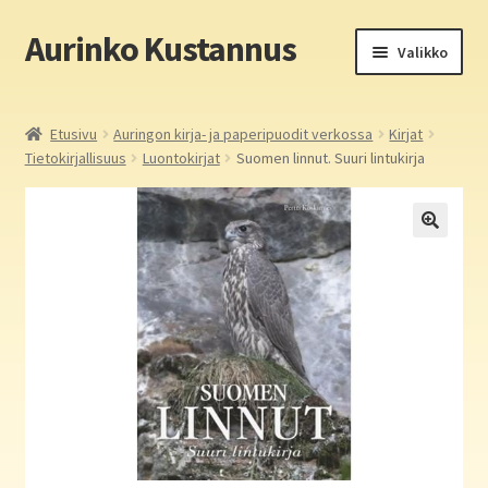
Aurinko Kustannus
Siirry
Siirry
Valikko
navigointiin
sisältöön
Etusivu
Etusivu
Auringon kirja- ja paperipuodit verkossa
Kirjat
Tietokirjallisuus
Luontokirjat
Suomen linnut. Suuri lintukirja
Yritys
In English
Yhteystiedot
Laajen
Aurinko Kustannus: kirjat
alemm
tason
Laajen
Auringon kirja- ja paperipuodit verkossa
valikko
alemm
tason
Media
valikko