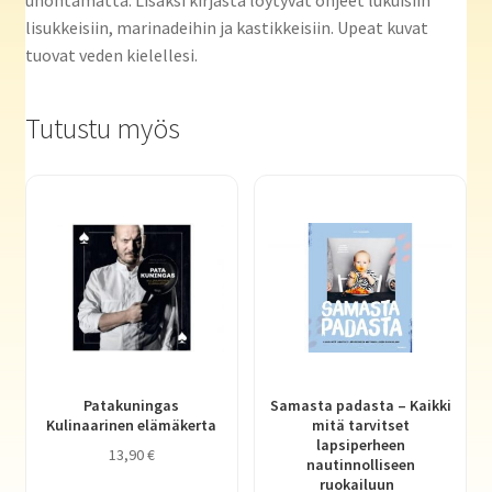
unohtamatta. Lisäksi kirjasta löytyvät ohjeet lukuisiin
lisukkeisiin, marinadeihin ja kastikkeisiin. Upeat kuvat
tuovat veden kielellesi.
Tutustu myös
Patakuningas
Samasta padasta – Kaikki
Kulinaarinen elämäkerta
mitä tarvitset
lapsiperheen
13,90
€
nautinnolliseen
ruokailuun