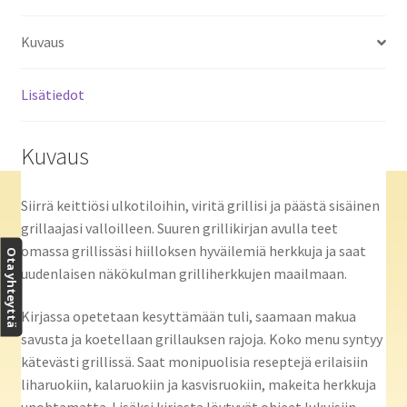
Kuvaus
Lisätiedot
Kuvaus
Siirrä keittiösi ulkotiloihin, viritä grillisi ja päästä sisäinen
grillaajasi valloilleen. Suuren grillikirjan avulla teet
omassa grillissäsi hiilloksen hyväilemiä herkkuja ja saat
Ota yhteyttä
uudenlaisen näkökulman grilliherkkujen maailmaan.
Kirjassa opetetaan kesyttämään tuli, saamaan makua
savusta ja koetellaan grillauksen rajoja. Koko menu syntyy
kätevästi grillissä. Saat monipuolisia reseptejä erilaisiin
liharuokiin, kalaruokiin ja kasvisruokiin, makeita herkkuja