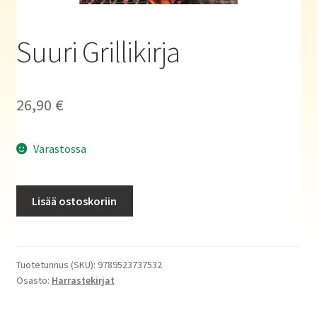
Haluatko kirjailijaksi?
Suuri Grillikirja
26,90
€
Varastossa
Suuri
Lisää ostoskoriin
Grillikirja
määrä
Tuotetunnus (SKU):
9789523737532
Osasto:
Harrastekirjat