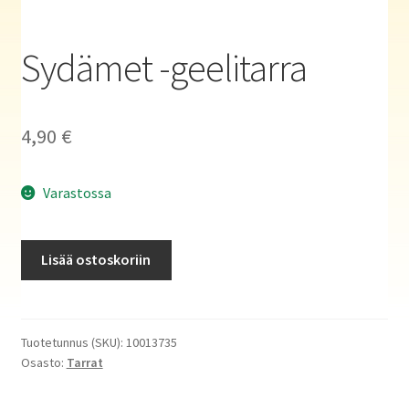
Haluatko kirjailijaksi?
Sydämet -geelitarra
4,90
€
Varastossa
Sydämet
Lisää ostoskoriin
-
geelitarra
määrä
Tuotetunnus (SKU):
10013735
Osasto:
Tarrat