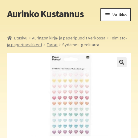
Aurinko Kustannus
Siirry
Siirry
Valikko
navigointiin
sisältöön
Etusivu
Etusivu
Auringon kirja- ja paperipuodit verkossa
Toimisto-
ja paperitarvikkeet
Tarrat
Sydämet -geelitarra
Yritys
In English
Yhteystiedot
Laajen
Aurinko Kustannus: kirjat
alemm
tason
Laajen
Auringon kirja- ja paperipuodit verkossa
valikko
alemm
tason
Media
valikko