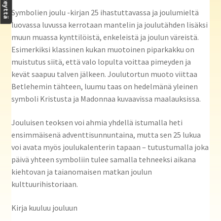
Symbolien joulu -kirjan 25 ihastuttavassa ja joulumieltä
luovassa luvussa kerrotaan mantelin ja joulutähden lisäksi
muun muassa kynttilöistä, enkeleistä ja joulun väreistä.
Esimerkiksi klassinen kukan muotoinen piparkakku on
muistutus siitä, että valo lopulta voittaa pimeyden ja
kevät saapuu talven jälkeen. Joulutortun muoto viittaa
Betlehemin tähteen, luumu taas on hedelmänä yleinen
symboli Kristusta ja Madonnaa kuvaavissa maalauksissa.
Jouluisen teoksen voi ahmia yhdellä istumalla heti
ensimmäisenä adventtisunnuntaina, mutta sen 25 lukua
voi avata myös joulukalenterin tapaan – tutustumalla joka
päivä yhteen symboliin tulee samalla tehneeksi aikana
kiehtovan ja taianomaisen matkan joulun
kulttuurihistoriaan.
Kirja kuuluu jouluun