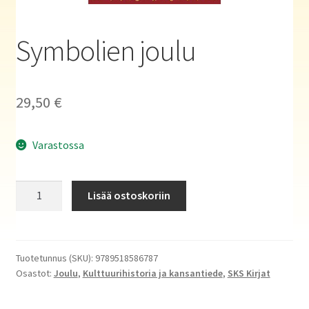
Haluatko kirjailijaksi?
Symbolien joulu
29,50
€
Varastossa
Symbolien
Lisää ostoskoriin
joulu
määrä
Tuotetunnus (SKU):
9789518586787
Osastot:
Joulu
,
Kulttuurihistoria ja kansantiede
,
SKS Kirjat