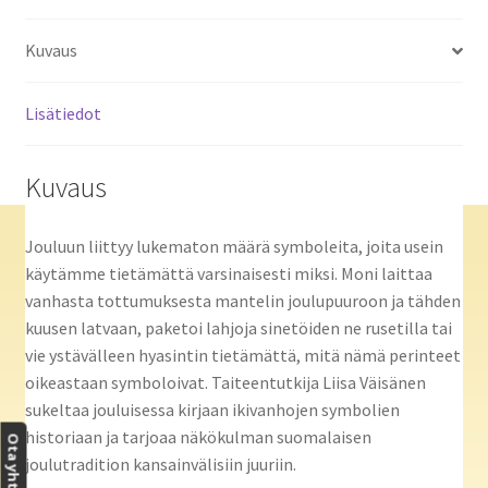
Kuvaus
Lisätiedot
Kuvaus
Jouluun liittyy lukematon määrä symboleita, joita usein
käytämme tietämättä varsinaisesti miksi. Moni laittaa
vanhasta tottumuksesta mantelin joulupuuroon ja tähden
kuusen latvaan, paketoi lahjoja sinetöiden ne rusetilla tai
vie ystävälleen hyasintin tietämättä, mitä nämä perinteet
oikeastaan symboloivat. Taiteentutkija Liisa Väisänen
sukeltaa jouluisessa kirjaan ikivanhojen symbolien
historiaan ja tarjoaa näkökulman suomalaisen
Ota yhteyttä
joulutradition kansainvälisiin juuriin.