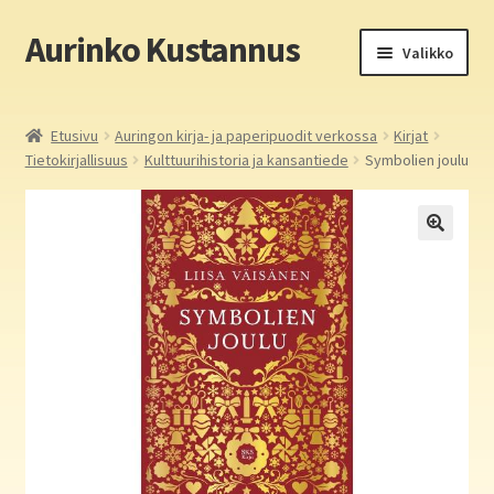
Aurinko Kustannus
Siirry
Siirry
Valikko
navigointiin
sisältöön
Etusivu
Etusivu
Auringon kirja- ja paperipuodit verkossa
Kirjat
Tietokirjallisuus
Kulttuurihistoria ja kansantiede
Symbolien joulu
Yritys
In English
Yhteystiedot
Laajen
Aurinko Kustannus: kirjat
alemm
tason
Laajen
Auringon kirja- ja paperipuodit verkossa
valikko
alemm
tason
Media
valikko