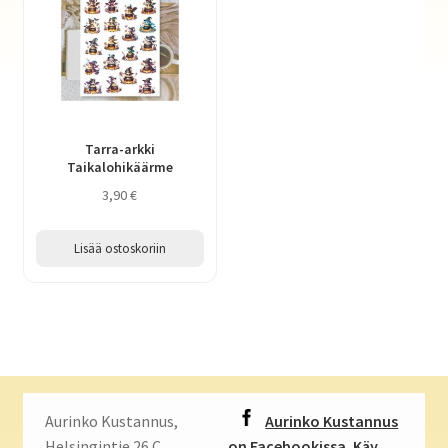
Tarra-arkki
Taikalohikäärme
3,90
€
Lisää ostoskoriin
Aurinko Kustannus,
Aurinko Kustannus
Helsingintie 26 C,
on Facebookissa. Käy