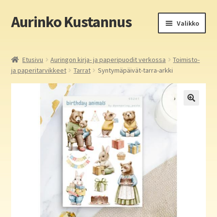
Aurinko Kustannus
Siirry
Siirry
Valikko
navigointiin
sisältöön
Etusivu
Etusivu
Auringon kirja- ja paperipuodit verkossa
Toimisto-
ja paperitarvikkeet
Tarrat
Syntymäpäivät-tarra-arkki
Yritys
In English
Yhteystiedot
Laajen
Aurinko Kustannus: kirjat
alemm
tason
Laajen
Auringon kirja- ja paperipuodit verkossa
valikko
alemm
tason
Media
valikko