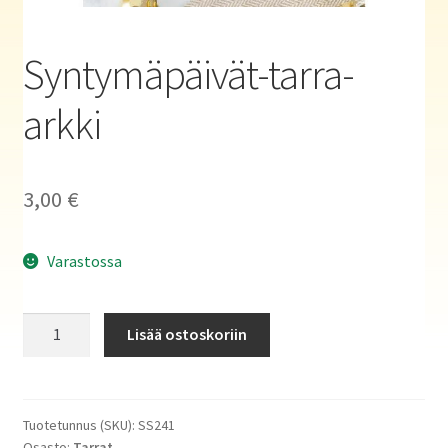
Haluatko kirjailijaksi?
Syntymäpäivät-tarra-
arkki
3,00
€
Varastossa
Syntymäpäivät-
Lisää ostoskoriin
tarra-
arkki
määrä
Tuotetunnus (SKU):
SS241
Osasto:
Tarrat