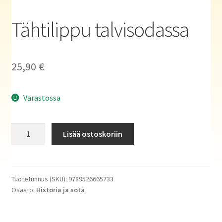
Haluatko kirjailijaksi?
Tähtilippu talvisodassa
25,90
€
Varastossa
Tähtilippu
Lisää ostoskoriin
talvisodassa
määrä
Tuotetunnus (SKU):
9789526665733
Osasto:
Historia ja sota