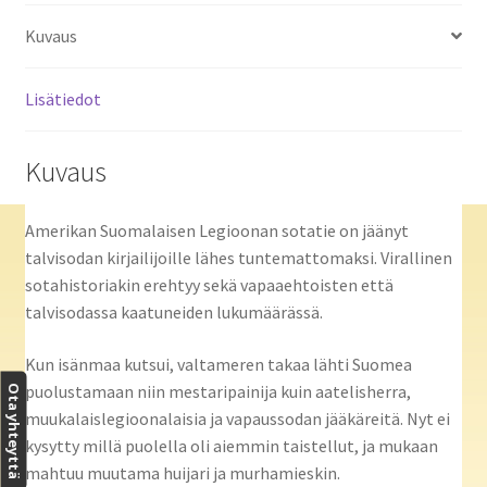
Kuvaus
Lisätiedot
Kuvaus
Amerikan Suomalaisen Legioonan sotatie on jäänyt
talvisodan kirjailijoille lähes tuntemattomaksi. Virallinen
sotahistoriakin erehtyy sekä vapaaehtoisten että
talvisodassa kaatuneiden lukumäärässä.
Kun isänmaa kutsui, valtameren takaa lähti Suomea
puolustamaan niin mestaripainija kuin aatelisherra,
Ota yhteyttä
muukalaislegioonalaisia ja vapaussodan jääkäreitä. Nyt ei
kysytty millä puolella oli aiemmin taistellut, ja mukaan
mahtuu muutama huijari ja murhamieskin.