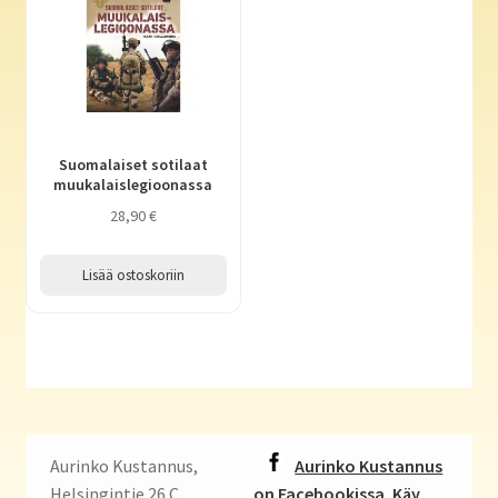
Suomalaiset sotilaat
muukalaislegioonassa
28,90
€
Lisää ostoskoriin
Aurinko Kustannus,
Aurinko Kustannus
Helsingintie 26 C,
on Facebookissa. Käy