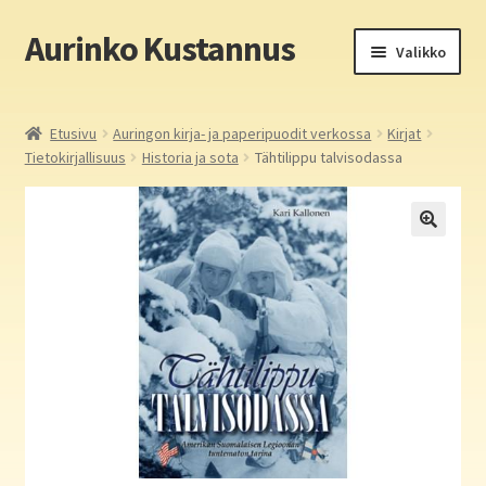
Aurinko Kustannus
Siirry
Siirry
Valikko
navigointiin
sisältöön
Etusivu
Etusivu
Auringon kirja- ja paperipuodit verkossa
Kirjat
Tietokirjallisuus
Historia ja sota
Tähtilippu talvisodassa
Yritys
In English
Yhteystiedot
Laajen
Aurinko Kustannus: kirjat
alemm
tason
Laajen
Auringon kirja- ja paperipuodit verkossa
valikko
alemm
tason
Media
valikko