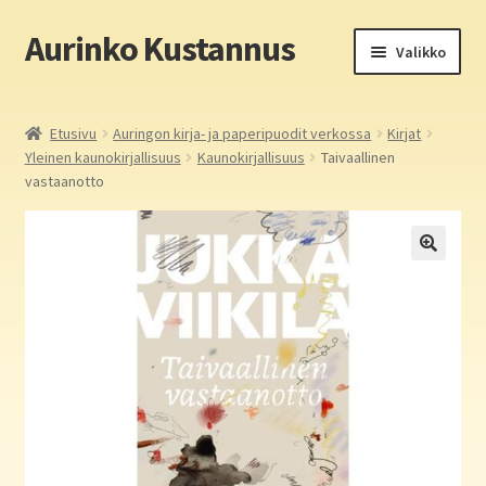
Aurinko Kustannus
Siirry
Siirry
Valikko
navigointiin
sisältöön
Etusivu
Etusivu
Auringon kirja- ja paperipuodit verkossa
Kirjat
Yleinen kaunokirjallisuus
Kaunokirjallisuus
Taivaallinen
Yritys
vastaanotto
In English
Yhteystiedot
Laajen
Aurinko Kustannus: kirjat
alemm
tason
Laajen
Auringon kirja- ja paperipuodit verkossa
valikko
alemm
tason
Media
valikko