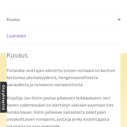
Kuvaus
Lisätiedot
Kuvaus
Finlandia-voittajan odotettu toinen romaani on kuriton
kertomus yksinäisyydestä, hengenvaarallisesta
sairaudesta ja romaanin vastaanotosta.
Ota yhteyttä
Kirjailija Jan Holm joutuu pikaiseen leikkaukseen: veri
hänen sydämessään on kiertänyt väärään suuntaan ties
kuinka kauan. Holm julkaisee sairaalasta päästyään
omakohtaisen romaanin, josta ja jonka kirjoittajasta
jokaisella on pian mielipide.