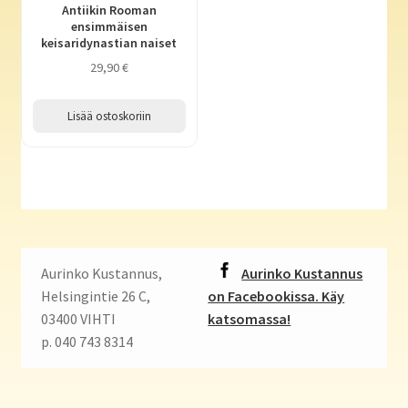
Antiikin Rooman
ensimmäisen
keisaridynastian naiset
29,90
€
Lisää ostoskoriin
Aurinko Kustannus,
Aurinko Kustannus
Helsingintie 26 C,
on Facebookissa. Käy
03400 VIHTI
katsomassa!
p. 040 743 8314