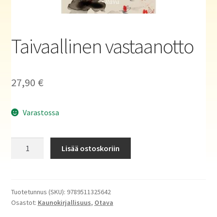
Haluatko kirjailijaksi?
Taivaallinen vastaanotto
27,90
€
Varastossa
Taivaallinen
Lisää ostoskoriin
vastaanotto
määrä
Tuotetunnus (SKU):
9789511325642
Osastot:
Kaunokirjallisuus
,
Otava