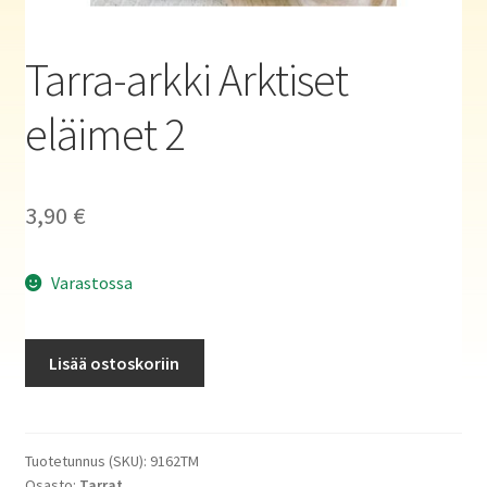
Haluatko kirjailijaksi?
Tarra-arkki Arktiset
eläimet 2
3,90
€
Varastossa
Tarra-
Lisää ostoskoriin
arkki
Arktiset
eläimet
2
Tuotetunnus (SKU):
9162TM
Osasto:
Tarrat
määrä