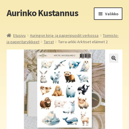
Aurinko Kustannus
Siirry
Siirry
Valikko
navigointiin
sisältöön
Etusivu
Etusivu
Auringon kirja- ja paperipuodit verkossa
Toimisto-
ja paperitarvikkeet
Tarrat
Tarra-arkki Arktiset eläimet 2
Yritys
In English
Yhteystiedot
Laajen
Aurinko Kustannus: kirjat
alemm
tason
Laajen
Auringon kirja- ja paperipuodit verkossa
valikko
alemm
tason
Media
valikko