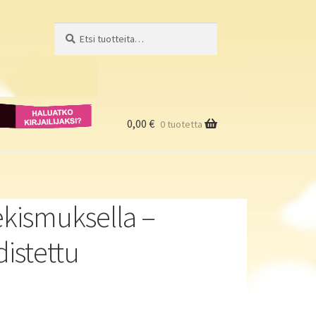
Etsi:
Haku
Haluatko
kirjailijaksi?
0,00
€
0 tuotetta
u
tekismuksella –
istettu