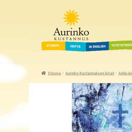
Aurinko Kustannus
Siirry
Siirry
navigointiin
sisältöön
Etusivu
Yritys
In English
Yhteystied
Etusivu
Aurinko Kustannuksen kirjat
Arkki-ki