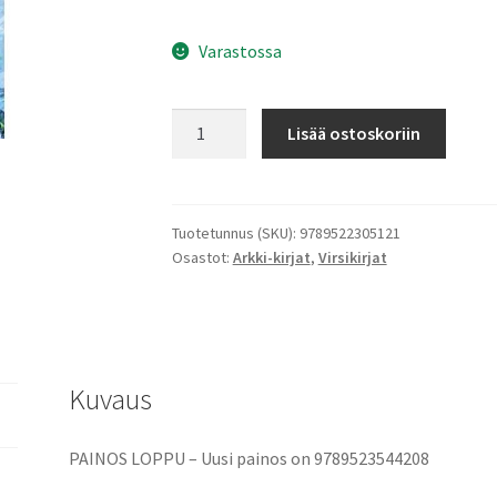
Varastossa
Taskuvirsikirja
Lisää ostoskoriin
katekismuksella
-
VALTATIE
316
Tuotetunnus (SKU):
9789522305121
Osastot:
Arkki-kirjat
,
Virsikirjat
-
uudistettu
määrä
Kuvaus
PAINOS LOPPU – Uusi painos on 9789523544208