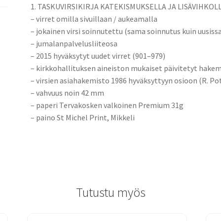
1. TASKUVIRSIKIRJA KATEKISMUKSELLA JA LISÄVIHKOL
– virret omilla sivuillaan / aukeamalla
– jokainen virsi soinnutettu (sama soinnutus kuin uusissa 
– jumalanpalvelusliiteosa
– 2015 hyväksytyt uudet virret (901–979)
– kirkkohallituksen aineiston mukaiset päivitetyt hake
– virsien asiahakemisto 1986 hyväksyttyyn osioon (R. P
– vahvuus noin 42 mm
– paperi Tervakosken valkoinen Premium 31g
– paino St Michel Print, Mikkeli
Tutustu myös