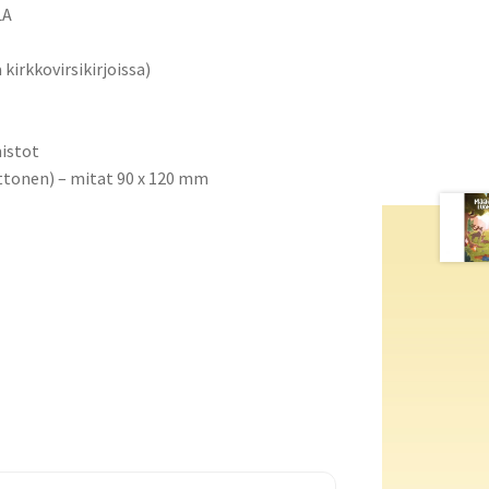
LA
kirkkovirsikirjoissa)
mistot
ottonen) – mitat 90 x 120 mm