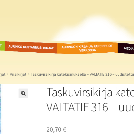
ot
Aurinko Kustannus: kirjat
Auringon kirja- ja
Media
paperipuodit verkossa
rjat
Virsikirjat
Taskuvirsikirja katekismuksella – VALTATIE 316 – uudistett
Taskuvirsikirja ka
VALTATIE 316 – uud
20,70
€