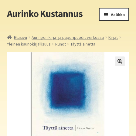
Aurinko Kustannus
Siirry
Siirry
Valikko
navigointiin
sisältöön
Etusivu
Etusivu
Auringon kirja- ja paperipuodit verkossa
Kirjat
Yleinen kaunokirjallisuus
Runot
Täyttä ainetta
Yritys
In English
Yhteystiedot
Laajen
Aurinko Kustannus: kirjat
alemm
tason
Laajen
Auringon kirja- ja paperipuodit verkossa
valikko
alemm
tason
Media
valikko