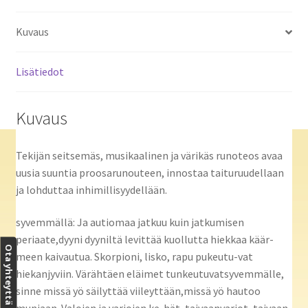
Kuvaus
Lisätiedot
Kuvaus
Tekijän seitsemäs, musikaalinen ja värikäs runoteos avaa
uusia suuntia proosarunouteen, innostaa taituruudellaan
ja lohduttaa inhimillisyydellään.
syvemmällä: Ja autiomaa jatkuu kuin jatkumisen
periaate,dyyni dyyniltä levittää kuollutta hiekkaa käär-
Ota yhteyttä
meen kaivautua. Skorpioni, lisko, rapu pukeutu-vat
hiekanjyviin. Värähtäen eläimet tunkeutuvatsyvemmälle,
sinne missä yö säilyttää viileyttään,missä yö hautoo