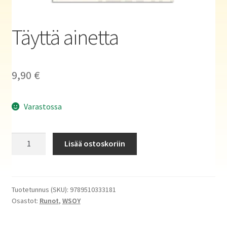
Haluatko kirjailijaksi?
Täyttä ainetta
9,90
€
Varastossa
Täyttä
Lisää ostoskoriin
ainetta
määrä
Tuotetunnus (SKU):
9789510333181
Osastot:
Runot
,
WSOY