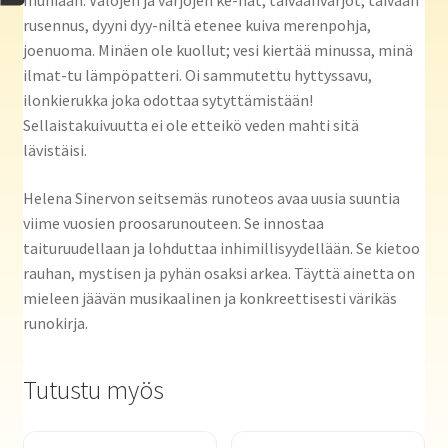
muniaan. Valojen ja varjojen ke-hät, taivaanvarjot, taivaan
rusennus, dyyni dyy-niltä etenee kuiva merenpohja,
joenuoma. Minäen ole kuollut; vesi kiertää minussa, minä
ilmat-tu lämpöpatteri. Oi sammutettu hyttyssavu,
ilonkierukka joka odottaa sytyttämistään!
Sellaistakuivuutta ei ole etteikö veden mahti sitä
lävistäisi.
Helena Sinervon seitsemäs runoteos avaa uusia suuntia
viime vuosien proosarunouteen. Se innostaa
taituruudellaan ja lohduttaa inhimillisyydellään. Se kietoo
rauhan, mystisen ja pyhän osaksi arkea. Täyttä ainetta on
mieleen jäävän musikaalinen ja konkreettisesti värikäs
runokirja.
Tutustu myös