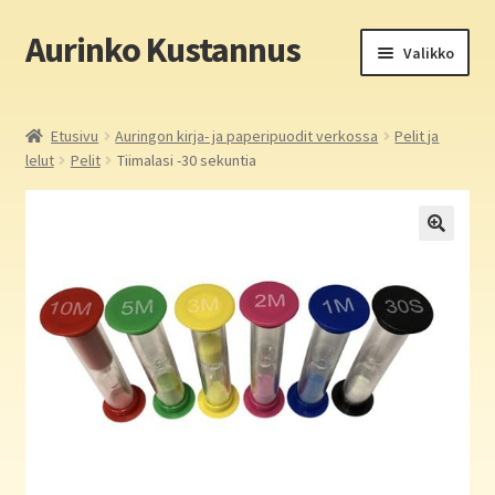
Aurinko Kustannus
Siirry
Siirry
Valikko
navigointiin
sisältöön
Etusivu
Etusivu
Auringon kirja- ja paperipuodit verkossa
Pelit ja
lelut
Pelit
Tiimalasi -30 sekuntia
Yritys
In English
Yhteystiedot
Laajen
Aurinko Kustannus: kirjat
alemm
tason
Laajen
Auringon kirja- ja paperipuodit verkossa
valikko
alemm
tason
Media
valikko