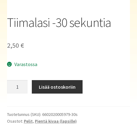
Haluatko kirjailijaksi?
Tiimalasi -30 sekuntia
2,50
€
Varastossa
Tiimalasi
Lisää ostoskoriin
-30
sekuntia
määrä
Tuotetunnus (SKU):
6602020005979-30s
Osastot:
Pelit
,
Pientä kivaa (lapsille)