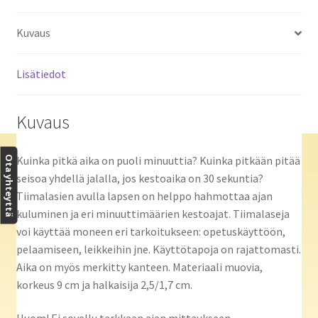
Kuvaus
Lisätiedot
Kuvaus
Kuinka pitkä aika on puoli minuuttia? Kuinka pitkään pitää
Ota yhteyttä
seisoa yhdellä jalalla, jos kestoaika on 30 sekuntia?
Tiimalasien avulla lapsen on helppo hahmottaa ajan
kuluminen ja eri minuuttimäärien kestoajat. Tiimalaseja
voi käyttää moneen eri tarkoitukseen: opetuskäyttöön,
pelaamiseen, leikkeihin jne. Käyttötapoja on rajattomasti.
Aika on myös merkitty kanteen. Materiaali muovia,
korkeus 9 cm ja halkaisija 2,5/1,7 cm.