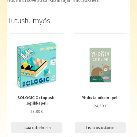
Huom! Ei sovellu tarkkaan ajan mittaukseen.
Tutustu myös
SOLOGIC Octopush-
Yhdistä oikein -peli
logiikkapeli
24,50
€
28,90
€
Lisää ostoskoriin
Lisää ostoskoriin