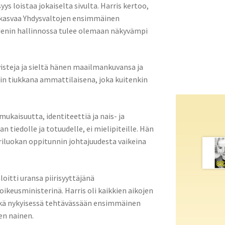
s loistaa jokaiselta sivulta. Harris kertoo,
tä kasvaa Yhdysvaltojen ensimmäinen
idenin hallinnossa tulee olemaan näkyvämpi
isteja ja sieltä hänen maailmankuvansa ja
in tiukkana ammattilaisena, joka kuitenkin
kaisuutta, identiteettiä ja nais- ja
 tiedolle ja totuudelle, ei mielipiteille. Hän
riluokan oppitunnin johtajuudesta vaikeina
oitti uransa piirisyyttäjänä
ikeusministerinä. Harris oli kaikkien aikojen
sekä nykyisessä tehtävässään ensimmäinen
en nainen.