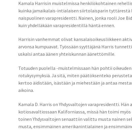
Kamala Harrisin muistelmissa henkilökohtainen rehellisyy
kuinka jamaikalais-intialaisen siirtolaisparin tyttäres
naispuolinen varapresidentti. Nainen, jonka rooli Joe B
kuin yhdelläkään varapresidentillä häntä ennen.
Harrisin vanhemmat olivat kansalaisoikeusliikkeen aktiv
arvonsa kumpuavat. Työssään syyttäjänä Harris tunnetti
uskalsi antaa äänen yhteiskunnan äänettömille.
Totuuden puolella -muistelmissaan hän pohtii oikeudenmu
rotukysymyksiä. Ja sitä, miten päätöksenteko perustetaan
kertoo äidistään, isästään ja miehestään ja antaa mesta
aikoina.
Kamala D. Harris on Yhdysvaltojen varapresidentti. Hän al
kotiosavaltiossaan Kaliforniassa, missä hän toimi myös o
toinen Yhdysvaltojen senaattiin valittu musta nainen 
musta, ensimmäinen amerikanintialainen ja ensimmäin