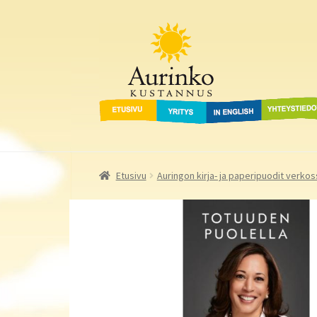
Aurinko Kustannus
Siirry
Siirry
navigointiin
sisältöön
Etusivu
Yritys
In English
Yhteystied
Etusivu
Auringon kirja- ja paperipuodit verkos