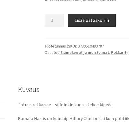
Totuuden
Lisää ostoskoriin
puolella
(pokkari)
määrä
Tuotetunnus (SKU):
9789510483787
Osastot:
Elämäkerrat ja muistelmat
,
Pokkarit 
Kuvaus
Totuus ratkaisee – silloinkin kun se tekee kipeää.
Kamala Harris on kuin hip Hillary Clinton tai kuin politi