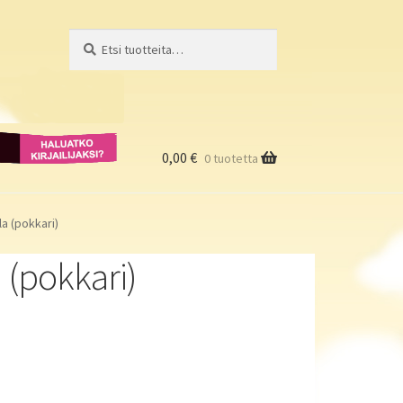
Etsi:
Haku
Haluatko
kirjailijaksi?
0,00
€
0 tuotetta
a (pokkari)
 (pokkari)