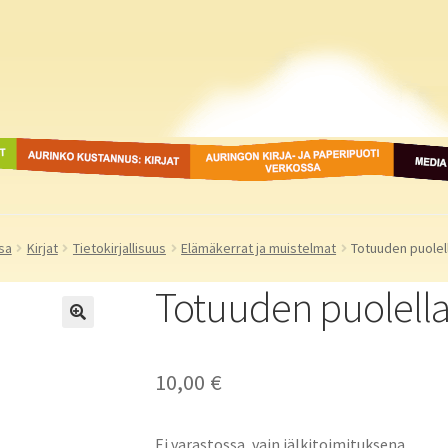
ot
Aurinko Kustannus: kirjat
Auringon kirja- ja
Media
paperipuodit verkossa
sa
Kirjat
Tietokirjallisuus
Elämäkerrat ja muistelmat
Totuuden puolell
Totuuden puolella
10,00
€
Ei varastossa, vain jälkitoimituksena