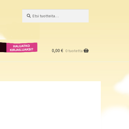
Etsi:
Haku
Haluatko
kirjailijaksi?
0,00
€
0 tuotetta