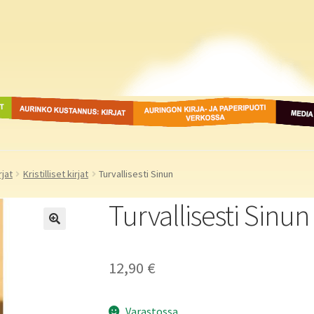
ot
Aurinko Kustannus: kirjat
Auringon kirja- ja
Media
paperipuodit verkossa
rjat
Kristilliset kirjat
Turvallisesti Sinun
Turvallisesti Sinun
12,90
€
Varastossa