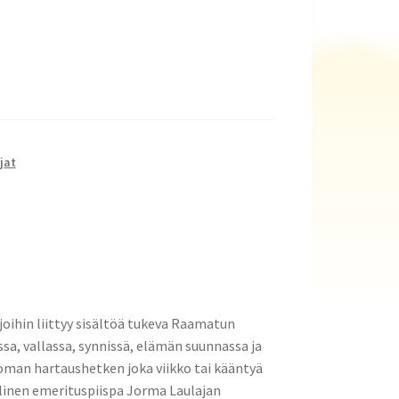
jat
 joihin liittyy sisältöä tukeva Raamatun
ssa, vallassa, synnissä, elämän suunnassa ja
 oman hartaushetken joka viikko tai kääntyä
llinen emerituspiispa Jorma Laulajan