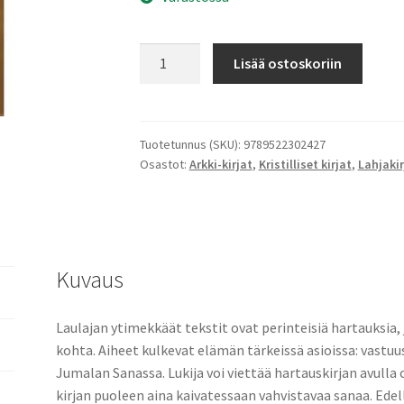
Turvallisesti
Lisää ostoskoriin
Sinun
määrä
Tuotetunnus (SKU):
9789522302427
Osastot:
Arkki-kirjat
,
Kristilliset kirjat
,
Lahjakir
Kuvaus
Laulajan ytimekkäät tekstit ovat perinteisiä hartauksia,
kohta. Aiheet kulkevat elämän tärkeissä asioissa: vastuu
Jumalan Sanassa. Lukija voi viettää hartauskirjan avulla
kirjan puoleen aina kaivatessaan vahvistavaa sanaa. Ede