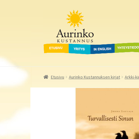
Aurinko Kustannus
Siirry
Siirry
navigointiin
sisältöön
Etusivu
Yritys
In English
Yhteystied
Etusivu
Aurinko Kustannuksen kirjat
Arkki-ki