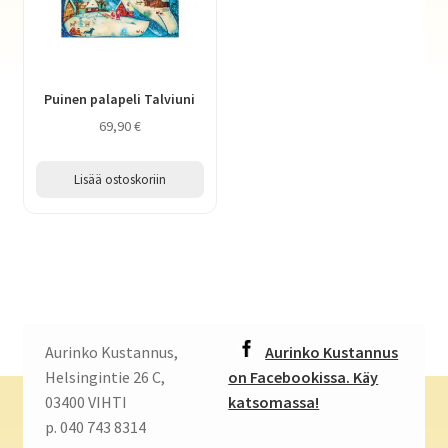
Puinen palapeli Talviuni
69,90
€
Lisää ostoskoriin
Aurinko Kustannus,
Aurinko Kustannus
Helsingintie 26 C,
on Facebookissa. Käy
03400 VIHTI
katsomassa!
p. 040 743 8314