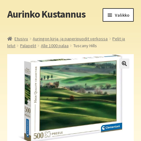
Aurinko Kustannus
Siirry
Siirry
Valikko
navigointiin
sisältöön
Etusivu
Etusivu
Auringon kirja- ja paperipuodit verkossa
Pelit ja
lelut
Palapelit
Alle 1000 palaa
Tuscany Hills
Yritys
In English
Yhteystiedot
Laajen
Aurinko Kustannus: kirjat
alemm
tason
Laajen
Auringon kirja- ja paperipuodit verkossa
valikko
alemm
tason
Media
valikko