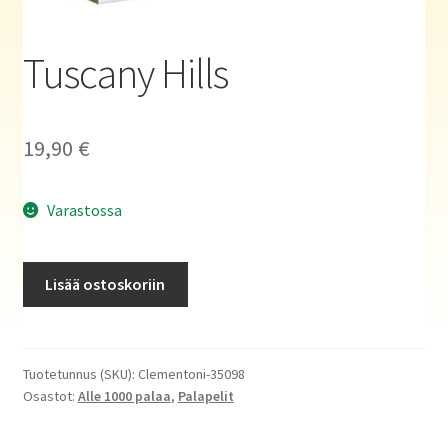
Haluatko kirjailijaksi?
Tuscany Hills
19,90
€
Varastossa
Tuscany
Lisää ostoskoriin
Hills
määrä
Tuotetunnus (SKU):
Clementoni-35098
Osastot:
Alle 1000 palaa
,
Palapelit